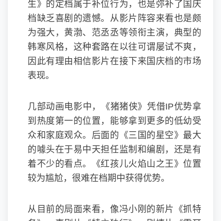
生》的定档属于补位行为，也是弥补了国庆
档缺乏喜剧的遗憾。从影片阵容来看也是颇
为强大，黄渤、范丞丞等领衔主演，典型的
韩寒风格，这种套路在以往可谓屡试不爽，
因此有理由相信影片在接下来国庆档的市场
表现。
几部动画电影中，《猪猪侠》凭借IP优势拿
到热度第一的位置，能够拿到更多的低幼受
众和家庭观众。后面的《三国的星空》最大
的噱头在于易中天担任监制和编剧，还是有
着不少的看点。《红孩儿火焰山之王》位置
较为尴尬，很难在档期中获得优势。
从目前的局面来看，像冯小刚的新片《抓特