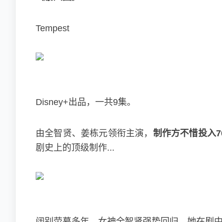
Tempest
Disney+出品，一共9集。
由全智贤、
姜栋元
领衔主演，
制作方不惜投入7
剧史上的顶级制作...
阔别荧幕多年，女神
全智贤
强势回归，她在剧