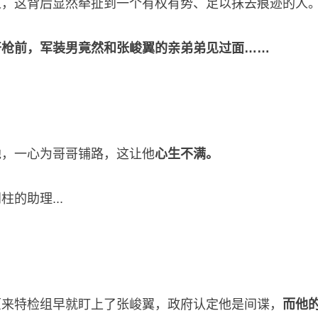
过，这背后显然牵扯到一个有权有势、足以抹去痕迹的人
开枪前，军装男竟然和张峻翼的亲弟弟见过面……
他，一心为哥哥铺路，这让他
心生不满。
的助理...
原来特检组早就盯上了张峻翼，政府认定他是间谍，
而他