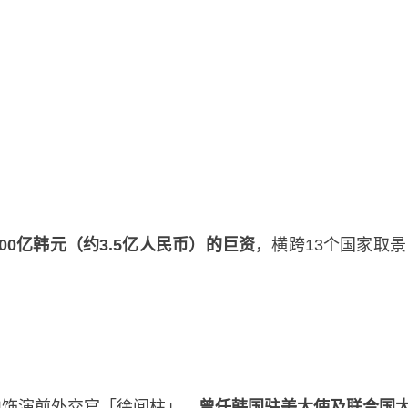
00亿韩元（约3.5亿人民币）的巨资
，横跨13个国家取
中饰演前外交官「徐闻柱」，
曾任韩国驻美大使及联合国