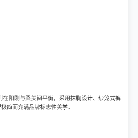
格。系列在阳刚与柔美间平衡，采用抹胸设计、纱笼式裤
型极简而充满品牌标志性美学。