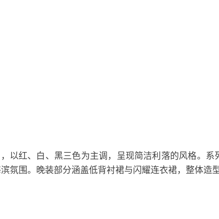
纽约时装周发布，以红、白、黑三色为主调，呈现简洁利落的风
海滨氛围。晚装部分涵盖低背衬裙与闪耀连衣裙，整体造