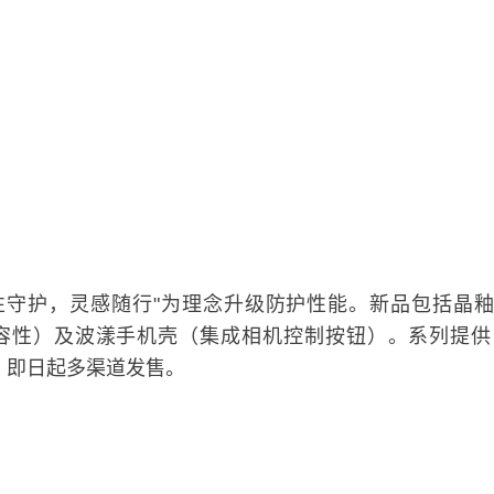
品，以"韧性守护，灵感随行"为理念升级防护性能。新品包括晶
容性）及波漾手机壳（集成相机控制按钮）。系列提供 50+
等产品。即日起多渠道发售。