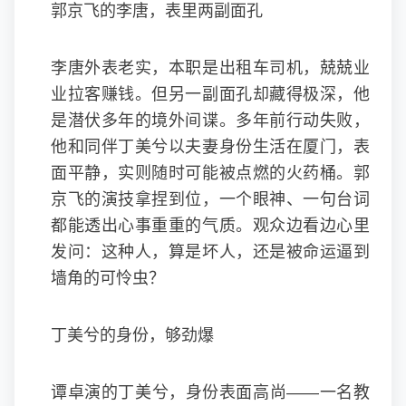
郭京飞的李唐，表里两副面孔
李唐外表老实，本职是出租车司机，兢兢业
业拉客赚钱。但另一副面孔却藏得极深，他
是潜伏多年的境外间谍。多年前行动失败，
他和同伴丁美兮以夫妻身份生活在厦门，表
面平静，实则随时可能被点燃的火药桶。
郭
京飞
的演技拿捏到位，一个眼神、一句台词
都能透出心事重重的气质。观众边看边心里
发问：这种人，算是坏人，还是被命运逼到
墙角的可怜虫？
丁美兮的身份，够劲爆
谭卓演的丁美兮，身份表面高尚——一名教