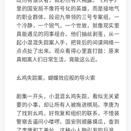
既然有潜伏者，就必然有人揭露。《对手》
里的国安局不像符号化的英雄，而是接地气
的职业群体。段迎九带领的三号专案组，一
个冷静，一个锐气，一个世故，就像现实里
真能遇见的同事组合。他们抽丝剥茧，从一
起小混混失踪案入手，把背后的间谍网络一
点点扯了出来。观众看得心里直打鼓：原来
真相离人们日常生活，竟能这么近。
幺鸡失踪案，蝴蝶效应般的导火索
剧集一开头，小混混幺鸡失踪，看似无关紧
要的小事，却让所有人被拖进棋局。李唐为
了找到幺鸡，好恢复和组织的联系，不惜装
警察去逼问小喽啰。国安则顺藤摸瓜，查到
了李唐和丁美兮。这种小人物引发的巨浪，