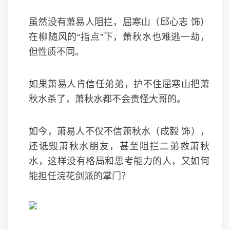
虽然没有萧易人阻拦，屈寒山（邱心志 饰）
在柳随风的“指点”下，萧秋水也难逃一劫，
但性质不同。
如果萧易人肯信任弟弟，护不住屈寒山把萧
秋水杀了，萧秋水都不会责怪大哥的。
如今，萧易人不仅不信萧秋水（成毅 饰），
还诋毁萧秋水朋友，甚至阻拦二弟救萧秋
水，这样没有格局和思考能力的人，又如何
能担任浣花剑派的掌门？