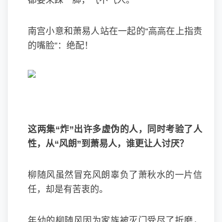
都要来踩一脚，气不气人。
南宫小意和萧易人站在一起的“高高在上指责
的嘴脸”：绝配！
这两集“炸”出许多虚伪的人，同时考验了人
性，从“风朗”到萧易人，谁更让人讨厌？
柳随风虽然冒充风朗辜负了萧秋水的一片信
任，却是有苦衷的。
年幼的柳随风因为家族被灭门受尽了折磨，