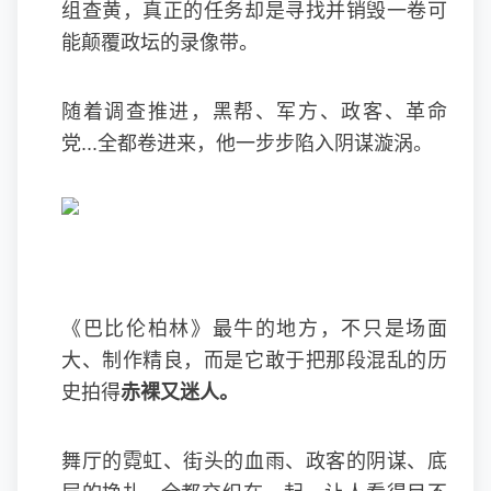
组查黄，真正的任务却是寻找并销毁一卷可
能颠覆政坛的录像带。
随着调查推进，黑帮、军方、政客、革命
党...全都卷进来，他一步步陷入阴谋漩涡。
《巴比伦柏林》最牛的地方，不只是场面
大、制作精良，而是它敢于把那段混乱的历
史拍得
赤裸又迷人。
舞厅的霓虹、街头的血雨、政客的阴谋、底