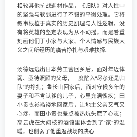
相较其他抗战题材作品，《归队》对人性中
的坚强与软弱进行了不错的平衡处理。它将
叙事根植于真实的历史肌理与人性逻辑，没
有将英雄的坚定表现为从不动摇，而是着重
刻画他们于小家与大家、个人情感与民族大
义之间所经历的痛苦挣扎与艰难抉择。
汤德远逃出日本劳工营回乡后，面对年迈体
弱、亟待照顾的父母，一度陷入“尽孝还是归
队”的挣扎；鲁长山回家后，面对守候多年的
妻子和不肯认爹的儿子，心里充满愧疚；田
小贵衣衫褴褛地回家后，让地主父亲又气又
心疼，而田小贵也差点被热炕头磨了心志；
高云虎在大阔枝的酒馆里体会到了“家”的温
暖，也削弱了他重返战场的决心……