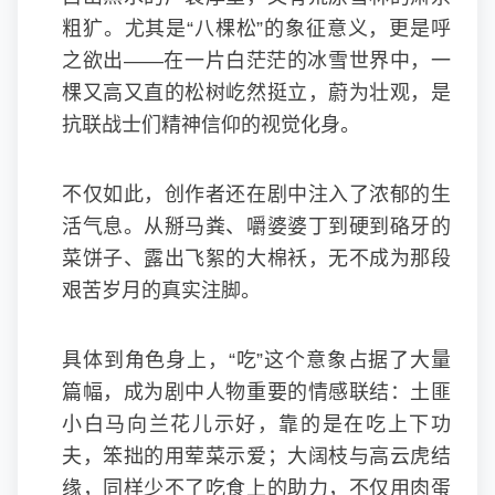
粗犷。尤其是“八棵松”的象征意义，更是呼
之欲出——在一片白茫茫的冰雪世界中，一
棵又高又直的松树屹然挺立，蔚为壮观，是
抗联战士们精神信仰的视觉化身。
不仅如此，创作者还在剧中注入了浓郁的生
活气息。从掰马粪、嚼婆婆丁到硬到硌牙的
菜饼子、露出飞絮的大棉袄，无不成为那段
艰苦岁月的真实注脚。
具体到角色身上，“吃”这个意象占据了大量
篇幅，成为剧中人物重要的情感联结：土匪
小白马向兰花儿示好，靠的是在吃上下功
夫，笨拙的用荤菜示爱；大阔枝与高云虎结
缘，同样少不了吃食上的助力，不仅用肉蛋