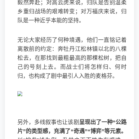
毅然奔赴；对高云虎来说，归队是告别温柔
乡重归战场的艰难转变；对万福庆来说，归
队是一种近乎本能的坚持。
无论大家经历了何种境遇，他们一直铭记着
离散前的约定：奔牡丹江松林镇以北的八棵
松去，在那找到最粗最高的那棵松树，把自
己的号刻上去。而战士们将怎样归、何时
归，也构成了剧中最引人入胜的麦格芬。
另外，多线叙事也让该剧
呈现出了一种
“
公路
片
”
的类型感，充满了
“
奇遇
”“
博弈
”
等元素。