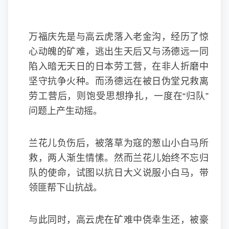
万福庆先是与高云虎落入老金沟，经历了惊
心动魄的矿难，逃出生天后又与汤德远一同
陷入暗无天日的日本劳工营，在非人折磨中
坚守抗争火种。而汤德远在被日伪堂兄救离
劳工营后，则饱受思想挣扎，一度在“归队”
问题上产生动摇。
兰花儿负伤后，被落草为寇的葱山小白马所
救，两人渐生情愫。然而兰花儿始终不忘归
队的使命，试图以抗日大义说服小白马，带
领匪帮下山抗战。
与此同时，高云虎在矿难中侥幸生还，被豪