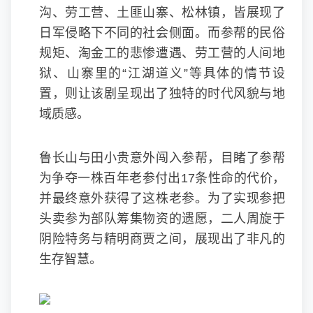
沟、劳工营、土匪山寨、松林镇，皆展现了
日军侵略下不同的社会侧面。而参帮的民俗
规矩、淘金工的悲惨遭遇、劳工营的人间地
狱、山寨里的“江湖道义”等具体的情节设
置，则让该剧呈现出了独特的时代风貌与地
域质感。
鲁长山与田小贵意外闯入参帮，目睹了参帮
为争夺一株百年老参付出17条性命的代价，
并最终意外获得了这株老参。为了实现参把
头卖参为部队筹集物资的遗愿，二人周旋于
阴险特务与精明商贾之间，展现出了非凡的
生存智慧。