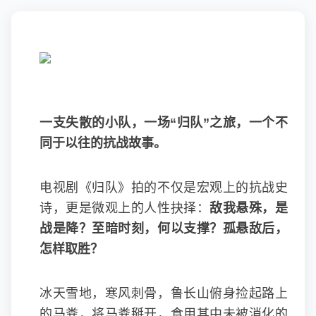
一支失散的小队，一场
“归队”之旅，一个不
同于以往的抗战故事。
电视剧《归队》拍的不仅是宏观上的抗战史
诗，更是微观上的人性抉择：
敌我悬殊，是
战是降？至暗时刻，何以支撑？孤悬敌后，
怎样取胜？
冰天雪地，寒风刺骨，鲁长山俯身捡起路上
的马粪，将马粪掰开，食用其中未被消化的