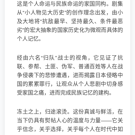
这是个人命运与民族命运的家国同构。剧集
从“小人物见大历史”的创作理念出发，由小
及大地将“抗敌最早、坚持最久、条件最恶
劣”的宏大抽象的国家历史化为微观而具体的
个人记忆。
经由六名“归队”战士的视角，它见证了抗
联、参帮、土匪、伪军、普通百姓等人在战
争侵袭下的悲惨遭遇，进而揭露日本侵略中
国的累累罪行，让观众从个人悲剧中切身感
受家国之痛，进而完成民族记忆的建构。
冻土之上，归途滚烫。这份真诚与鲜活，在
当下仍具有熨帖人心的温度与力量——它关
乎信念，关乎选择，关乎每个人在时代中如