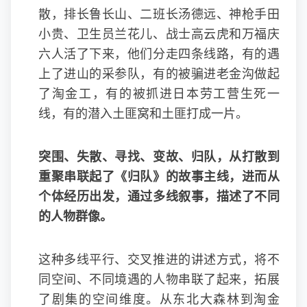
散，排长鲁长山、二班长汤德远、神枪手田
小贵、卫生员兰花儿、战士高云虎和万福庆
六人活了下来，他们分走四条线路，有的遇
上了进山的采参队，有的被骗进老金沟做起
了淘金工，有的被抓进日本劳工营生死一
线，有的潜入土匪窝和土匪打成一片。
突围、失散、寻找、变故、归队，从打散到
重聚串联起
了
《归队》的故事主线
，
进而
从
个体经历出发，
通过多线叙事，
描述了不同
的人物群像
。
这种多线平行、交叉推进的讲述方式，将不
同空间、不同境遇的人物串联了起来，拓展
了剧集的空间维度。从东北大森林到淘金