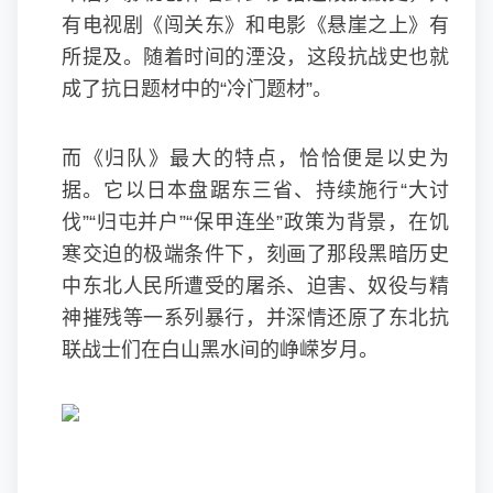
有电视剧《闯关东》和电影《悬崖之上》有
所提及。随着时间的湮没，这段抗战史也就
成了抗日题材中的“冷门题材”。
而《归队》最大的特点，恰恰便是以史为
据。它以日本盘踞东三省、持续施行“大讨
伐”“归屯并户”“保甲连坐”政策为背景，在饥
寒交迫的极端条件下，刻画了那段黑暗历史
中东北人民所遭受的屠杀、迫害、奴役与精
神摧残等一系列暴行，并深情还原了东北抗
联战士们在白山黑水间的峥嵘岁月。