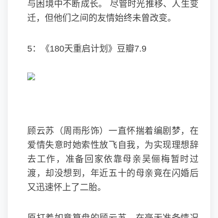
与困境中不断成长。 尽管时光推移、人生变
迁，但他们之间的友情始终未曾改变。
5：《180天重启计划》豆瓣7.9
顾云苏（周雨彤饰）一直怀揣着编剧梦，在
爱情失意时她索性放飞自我，为实现理想辞
去工作，准备回家依靠母亲吴俪梅暂时过
渡，却没想到，年近五十的母亲竟在闪婚后
又迅速怀上了二胎。