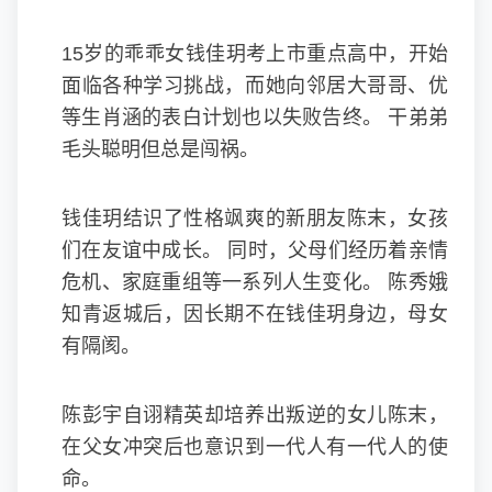
15岁的乖乖女钱佳玥考上市重点高中，开始
面临各种学习挑战，而她向邻居大哥哥、优
等生肖涵的表白计划也以失败告终。 干弟弟
毛头聪明但总是闯祸。
钱佳玥结识了性格飒爽的新朋友陈末，女孩
们在友谊中成长。 同时，父母们经历着亲情
危机、家庭重组等一系列人生变化。 陈秀娥
知青返城后，因长期不在钱佳玥身边，母女
有隔阂。
陈彭宇自诩精英却培养出叛逆的女儿陈末，
在父女冲突后也意识到一代人有一代人的使
命。