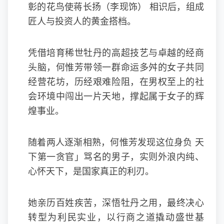
彰的花鸟使蒋长扬（李现饰） 相识后，组成
匠人与投资人的黄金搭档。
凭借培育稀世牡丹的高超技艺与卓越的经商
头脑，何惟芳带领一群命运多舛的女子共同
经营花坊，历经艰难险阻，在男权至上的社
会环境中闯出一片天地，撑起属于女子的辉
煌事业。
随着两人逐渐相熟，何惟芳发现这位身负 天
下第一贪官」骂名的男子，实则外浪内纯、
心怀天下，是国家真正的利刃。
她亲历百姓疾苦，深悟牡丹之用，最终决心
转型为利民实业，以行商之道撬动盛世基