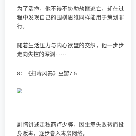
为了活命，他不得不协助劫匪逃亡，却在过
程中发现自己的围棋思维同样能用于策划罪
行。
随着生活压力与内心欲望的交织，他一步步
走向失控的深渊⋯⋯
8：《扫毒风暴》豆瓣7.5
剧情讲述走私商卢少骅，因生意失败转而投
身贩毒，逐步卷入毒枭网络。