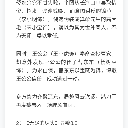
倭寇余党不甘失败，企图从长海口中套取情
资，招来一波波威胁。 而意图谋反的锦芦王
（李小明饰），偶遇伪装成算命先生的高大
毛（宋小宝饰），误以为其为世外高人，奉
为天师，委以重任。
同时，王公公（王小虎饰）奉命查抄曹家，
却意外发现曹公公的侄子曹东东（杨树林
饰）。为求自保，曹东东以宝藏为饵，博取
王公公信任，成功逃过一劫。
多方势力齐聚辽东，局势风云诡谲，鹊刀门
再度被卷入一场腥风血雨。
2：《无尽的尽头》豆瓣8.3