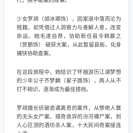
行，携手破案的故事。
少女罗疏（胡冰卿饰），因家道中落而沦为
贱籍，却凭借过人洞察力与善解人意，改变
命运。她毛遂自荐，协助新任县令韩慕之
（贺鹏饰） 破获大案，从此暂留县衙，化身
捕快协助查案。
在这段旅程中，她结识了怀揣游历江湖梦想
的少年公子齐梦麟（翟子路饰），两人从不
打不相识，逐渐成为最佳搭档。
罗疏擅长侦破诡谲离奇的案件，从惨绝人寰
的无头女尸案、猎奇诡异的汾河裸尸案，到
人心叵测的酒坊杀人案，十大民间奇案接连