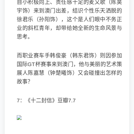
自小积极向上、责任感十足的麦又歌（陈昊
宇饰）来到澳门出差，结识个性乐天洒脱的
徐君乐（孙阳饰），这个是人们眼中不务正
业的斜杠青年，却带给她全新的生命风景与
思考。
而职业赛车手韩俊豪（韩东君饰）则因参加
国际GT杯赛事来到澳门，他与美丽的艺术策
展人陈嘉慧（钟楚曦饰）又会碰撞出怎样的
故事？
7：《十二封信》豆瓣7.7