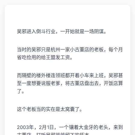
吴邪私家笔记
吴邪进入倒斗行业，一开始就是一场阴谋。
当时的吴邪只是杭州一家小古董店的老板，每个月
省吃俭用的给王盟发工资。
而隔壁的楼外楼连领班都开着小车来上班，吴邪甚
至一度想要说服老爹，将古董店盘出去，开饭店算
了。
这个老板当的实在是太窝囊了。
2003年，2月1日，一个镶着大金牙的老头，来到