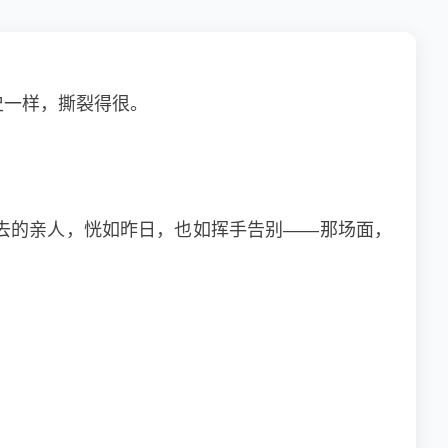
史一样，撕裂得很。
去的亲人，恍如昨日，也如挥手告别——那场面，