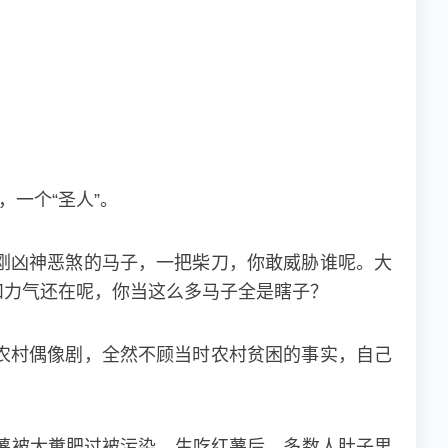
一个“圣人”。
刚凶神恶煞的马子，一把柴刀，你敢威胁谁呢。大
和力气还在呢，你当这么多马子全是瞎子？
农村偶像剧，全然不顾当时农村贫困的事实，自己
薯被大糞肥过被污染，生吃红薯后，多数人肚子里