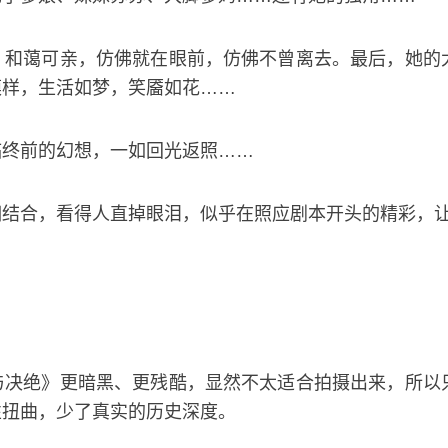
，和蔼可亲，仿佛就在眼前，仿佛不曾离去。最后，她的
模样，生活如梦，笑靥如花……
临终前的幻想，一如回光返照……
相结合，看得人直掉眼泪，似乎在照应剧本开头的精彩，
与决绝》更暗黑、更残酷，显然不太适合拍摄出来，所以
性扭曲，少了真实的历史深度。