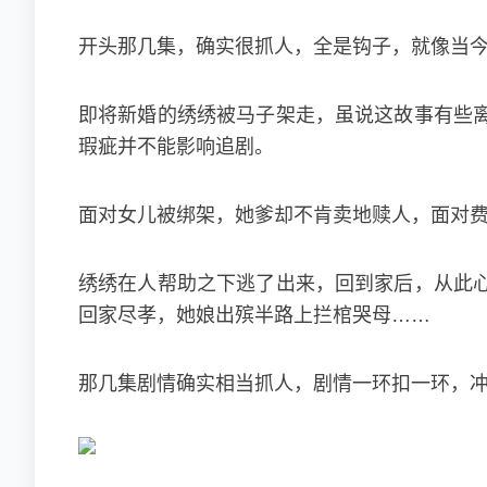
开头那几集，确实很抓人，全是钩子，就像当
即将新婚的绣绣被马子架走，虽说这故事有些
瑕疵并不能影响追剧。
面对女儿被绑架，她爹却不肯卖地赎人，面对
绣绣在人帮助之下逃了出来，回到家后，从此
回家尽孝，她娘出殡半路上拦棺哭母……
那几集剧情确实相当抓人，剧情一环扣一环，冲