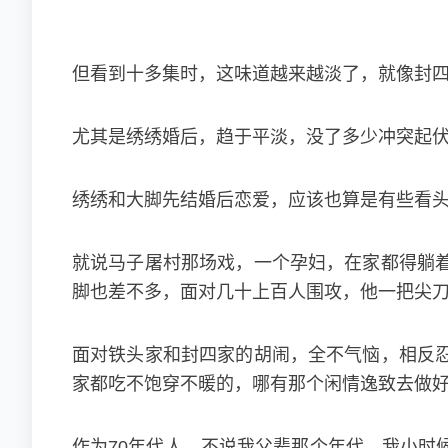
但看到十多集时，这味道越来越淡了，就像封四家
尤其是绣绣婚后，趋于平淡，没了多少冲突起
绣绣和大脚先结婚后恋爱，应该也算是有些看头
就说马子屠村那场戏，一个孕妇，在家都得躺
脚也差不多，面对几十上百人围攻，他一把尖
面对铁头家和封四家的胡闹，全不气恼，相反
家都吃不饱穿不暖的，哪有那个闲情逸致去做
作为70年代人，不说我父辈那个年代，我小时