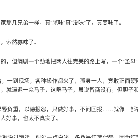
那几兄弟一样，真“腻味”真“没味”了，真变味了。
伏，索然寡味了。
的，但编剧一个劲地把两人往完美的路上写，一个“圣母”，
着，一到现场，各种操作都来了，孤身一人，竟敢正面硬
刀，就逼退一众马子，这群马子，虽说智商没有，但胆子
忍辱负重，以德报怨，只做好事，不问回报……就像一部
好人好事，也太不真实了。
候就没过饱饭，偶尔一点白米，多数是红薯代替，因为红