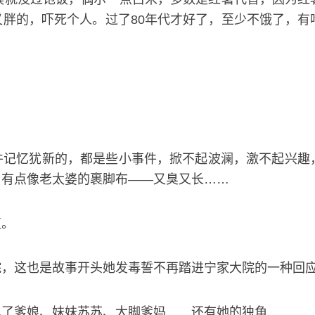
胖的，吓死个人。过了80年代才好了，至少不饿了，有
件记忆犹新的，都是些小事件，掀不起波澜，激不起兴趣
，有点像老太婆的裹脚布——又臭又长……
值。
院，这也是故事开头她发毒誓不再踏进宁家大院的一种回
见了爹娘、妹妹苏苏、大脚爹妈……还有她的独角……