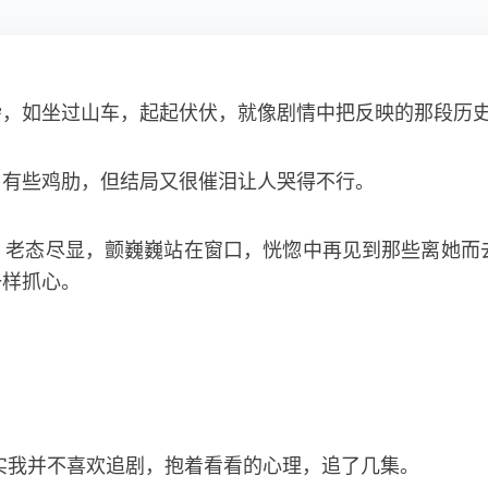
杂，如坐过山车，起起伏伏，就像剧情中把反映的那段历
，有些鸡肋，但结局又很催泪让人哭得不行。
，老态尽显，颤巍巍站在窗口，恍惚中再见到那些离她而
一样抓心。
实我并不喜欢追剧，抱着看看的心理，追了几集。