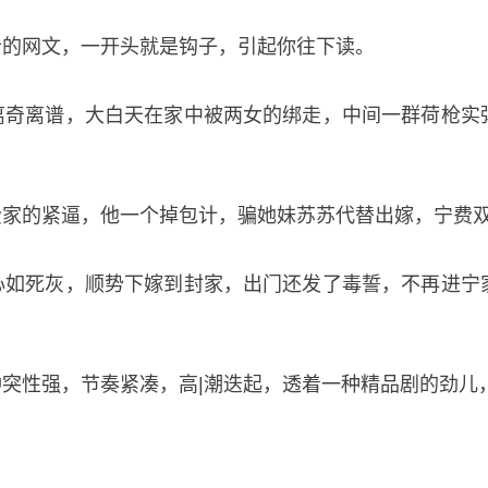
今的网文，一开头就是钩子，引起你往下读。
离奇离谱，大白天在家中被两女的绑走，中间一群荷枪实
费家的紧逼，他一个掉包计，骗她妹苏苏代替出嫁，宁费
心如死灰，顺势下嫁到封家，出门还发了毒誓，不再进宁
突性强，节奏紧凑，高|潮迭起，透着一种精品剧的劲儿