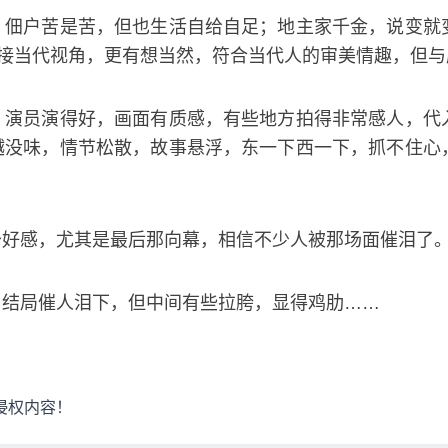
；佃户苦是苦，但也生活自给自足；地主家千金，说变就
嫁接当代视角，更有想当然，符合当代人的审美情趣，但
，演员演得好，画面有质感，有些地方拍得非常感人，代
越没味，情节松散，故事悬浮，东一下西一下，抓不住心
少好感，尤其是最后那向幕，相信不少人被那场面催泪了
，结局催人泪下，但中间有些拉胯，显得鸡肋……
侵权内容！