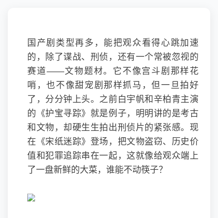
国产剧类型再多，能把观众看得心跳加速
的，除了谍战、刑侦，还有一个常被忽视的
赛道——文物题材。它不像宫斗剧那样花
哨，也不像甜宠剧那样抓马，但一旦拍好
了，分分钟上头。之前白宇帆和
辛柏青
主演
的《护宝寻踪》就是例子，明明讲的是考古
和文物，却硬生生拍出刑侦片的紧张感。现
在《宋纸迷踪》登场，把文物盗窃、历史价
值和犯罪追踪串在一起，这就像给观众端上
了一盘新鲜的大菜，谁能不动筷子？