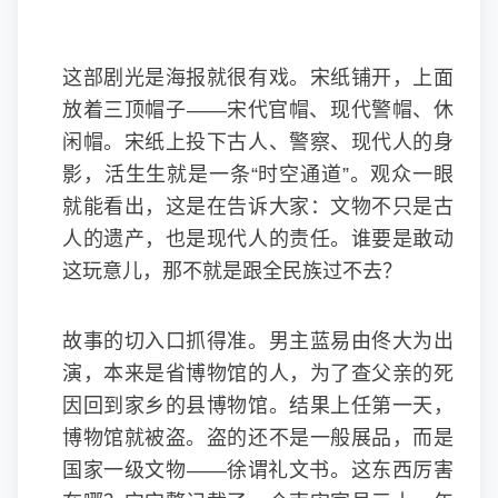
这部剧光是海报就很有戏。宋纸铺开，上面
放着三顶帽子——宋代官帽、现代警帽、休
闲帽。宋纸上投下古人、警察、现代人的身
影，活生生就是一条“时空通道”。观众一眼
就能看出，这是在告诉大家：文物不只是古
人的遗产，也是现代人的责任。谁要是敢动
这玩意儿，那不就是跟全民族过不去？
故事的切入口抓得准。男主蓝易由
佟大为
出
演，本来是省博物馆的人，为了查父亲的死
因回到家乡的县博物馆。结果上任第一天，
博物馆就被盗。盗的还不是一般展品，而是
国家一级文物——徐谓礼文书。这东西厉害