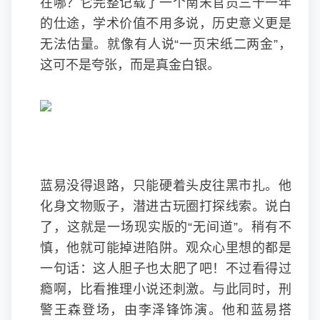
在哪？它完整记载了一个南宋官员三十一年
的仕途，学术价值不用多说，历史意义更是
无法估量。就像有人说“一页宋纸二两金”，
这可不是夸张，而是真金白银。
蓝易没得退路，只能硬着头皮往黑市扎。他
化身文物贩子，潜进古玩圈打探线索。说白
了，这就是一场现实版的“无间道”。稍有不
慎，他就可能掉进陷阱。观众心里想的都是
一句话：这人胆子也太肥了吧！不过看得过
瘾啊，比看推理小说还刺激。与此同时，刑
警王森登场，由
李泽锋
饰演。他和蓝易搭