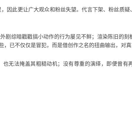
星，因此更让广大观众和粉丝失望。代言下架、粉丝质疑
海外剧综暗戳戳搞小动作的行为屡见不鲜；渲染陈旧的刻
段。这些，已不仅仅是冒犯，而是借创作之名的扭曲输出，对
，也无法掩盖其粗糙动机；没有尊重的演绎，即便曾有