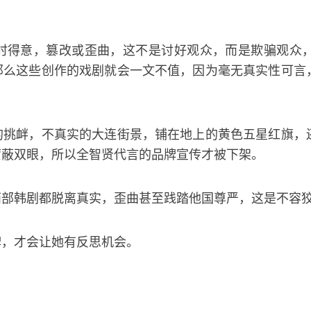
时得意，篡改或歪曲，这不是讨好观众，而是欺骗观众
那么这些创作的戏剧就会一文不值，因为毫无真实性可言
的挑衅，不真实的大连街景，铺在地上的黄色五星红旗，
蒙蔽双眼，所以全智贤代言的品牌宣传才被下架。
两部韩剧都脱离真实，歪曲甚至践踏他国尊严，这是不容
牌，才会让她有反思机会。