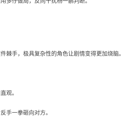
利用多仔做局，反向干扰杨一鹏判断。
案件棘手，极具复杂性的角色让剧情变得更加烧脑。
加直观。
后反手一拳砸向对方。