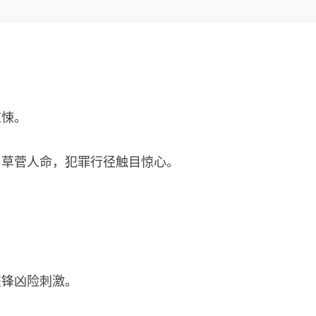
惊悚。
、草菅人命，犯罪行径触目惊心。
交锋凶险刺激。