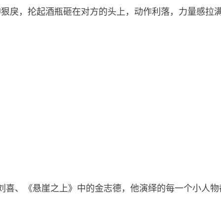
神狠戾，抡起酒瓶砸在对方的头上，动作利落，力量感拉
刘喜、《悬崖之上》中的金志德，他演绎的每一个小人物