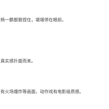
被杨一鹏狠狠捏住，堪堪停在眼前。
与真实感扑面而来。
还有火场爆炸等画面，动作戏有电影级质感。