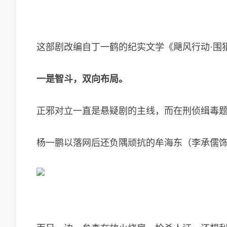
这部剧改编自丁一鹤的纪实文学《飓风行动·围
一是智斗，双向布局。
正邪对立一直是悬疑剧的主线，而在刑侦缉毒
杨一鹏以落网后还负隅顽抗的牟海东（李承儒