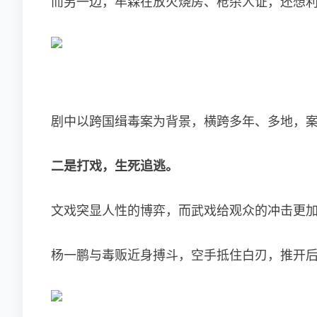
而另一边，牟森在放火烧房、枪杀人证，还想
剧中以跨国缉毒案为背景，横跨多年、多地，
二是打戏，生死追逃。
文戏突显人性的博弈，而武戏给观众的冲击更
杨一鹏与毒贩近身搏斗，空手抵住白刃，推开