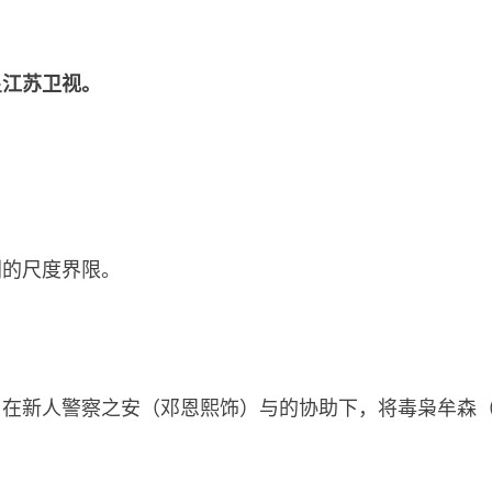
星江苏卫视。
剧的尺度界限。
）在新人警察之安（邓恩熙饰）与的协助下，将毒枭牟森