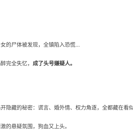
的尸体被发现，全镇陷入恐慌...
喝醉完全失忆，
成了头号嫌疑人。
揭开隐藏的秘密：谎言、婚外情、权力角逐，全都藏在看
刺激的悬疑氛围，狗血又上头。