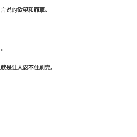
法言说的
欲望和罪孽。
呆。
但就是让人忍不住刷完。