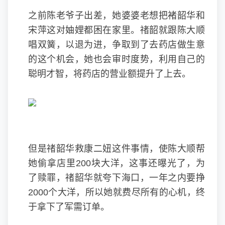
之前陈老爷子出差，她婆婆老想把褚韶华和
宋萍这对妯娌都困在家里。禇韶就跟陈大顺
唱双簧，以退为进，争取到了去药店做生意
的这个机会，她也会审时度势，利用自己的
聪明才智，将药店的营业额提升了上去。
但是禇韶华救康二妞这件事情，使陈大顺帮
她偷拿店里200块大洋，这事还曝光了，为
了赎罪，禇韶华就夸下海口，一年之内要挣
2000个大洋，所以她就费尽所有的心机，终
于拿下了军需订单。