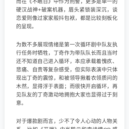
而在《不眠日》中作为刑警，更多是单一的
硬汉战神+破案机器，眉头紧锁装深沉，谈
恋爱则像过家家般抖包袱，都是比较刻板化
的呈现。
为数不多展现情绪是第一次循环剧中队友执
行任务时牺牲，丁奇作为带队队长而且当时
还不知道自己进入循环，本应承载着愧疚、
悲痛、自责等复杂感受，但实际表演中只体
现出丁奇的震惊，和被领导揪着衣领质问的
木然，显得浮于表面；而很快开启循环，再
见队友的丁奇激动地拥抱大家也显得过于刻
意。
对于爆款剧而言，少不了令人心动的人物关