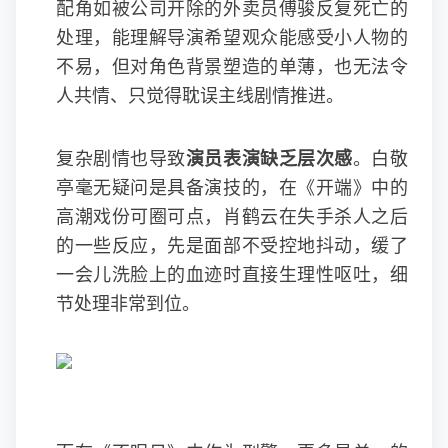
配角如被公司开除的外卖员傅骏反复死亡的
处理，能理解导演希望观众能感受小人物的
不易，但对角色背景塑造的单薄，也无法令
人共情、只觉得耽误主线剧情推进。
复杂剧情也导致
演员表演缺乏层次感
。白敬
亭毫无疑问是具备演技的，在《开端》中的
高潮戏份可圈可点，肖鹤云在失手杀人之后
的一些反应，先是面部不受控地抖动，缓了
一会儿洗脸上的血迹时直接生理性呕吐，细
节处理非常到位。