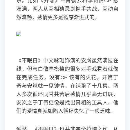
系。比如《开端》中肖鹤云和李诗情CP 感
满满，两人从互相猜忌到携手共战，互动自
然流畅，感情更多是循序渐进式的。
《不眠日》中文咏珊饰演的安岚虽然演技在
线，但与白敬亭搭档的很多对手戏看着就像
在完成任务，没有CP 该有的火花。开篇丁
奇与安岚就一见钟情，在铺垫了十几集、两
人多次循环同甘共苦后感情几乎毫无进展，
安岚之于丁奇更像是找出真相的工具人，他
们的爱情真就如陷入循环失忆了一般乏味。
诚然，《不眠日》也并非完全拉垮之作，从