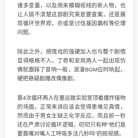
诸多变量，以及用来模糊视线的新人物，也
让人搞不清楚这部剧究竟是要查案，还是展
现循环世界观，亦或是讨伐基因霸权等伦理
问题。
除此之外，感情戏的强硬加入也与整个剧情
显得格格不入，丁奇和安岚两人一起出现仿
佛就跟踩了音响一般，浪漫BGM应时响起，
硬把悬疑剧爆改偶像剧。
第4次循环两人在墨远致实验室顶着爆炸接吻
的场面，正常来讲应该会觉得患难见真情，
然而由于男女主缺乏化学反应，而且前一秒
还在严肃讨论循环逻辑，叨叨只有种“他们是
要靠嘴对嘴人工呼吸多活几秒吗”的既视感。