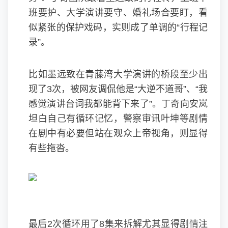
班要护、大学演讲要守、婚礼场合要盯，看
似紧张的保护戏码，实则成了单调的“行程记
录”。
比如墨远致在青藤湾大学演讲的桥段至少出
现了3次，被网友调侃他是“大逆不道哥”、“我
感觉演讲台词我都能背下来了”。丁奇向安岚
坦白自己有循环记忆，警察审讯叶坤等剧情
在剧中有必要但站在观众上帝视角，则显得
有些拖沓。
最后2次循环用了8集来拆解尤其显得剧情注