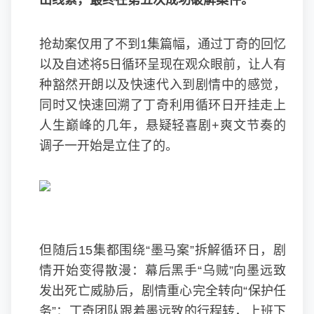
出线索，最终在第五次成功破解案件。
抢劫案仅用了不到1集篇幅，通过丁奇的回忆
以及自述将5日循环呈现在观众眼前，让人有
种豁然开朗以及快速代入到剧情中的感觉，
同时又快速回溯了丁奇利用循环日开挂走上
人生巅峰的几年，悬疑轻喜剧+爽文节奏的
调子一开始是立住了的。
但随后15集都围绕“墨马案”拆解循环日，剧
情开始变得散漫：幕后黑手“乌贼”向墨远致
发出死亡威胁后，剧情重心完全转向“保护任
务”：丁奇团队跟着墨远致的行程转，上班下