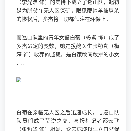
（李光洁 饰）的支持下成立了巡山队，起初
是为脱贫在无人区探矿，眼见藏羚羊被屠杀
的惨状后，多杰将一切都倾注在环保上。
而巡山队里的青年女警白菊（杨紫 饰）成了
多杰命定的变数，她是援藏医生张勤勤（梅
婷 饰）收养的遗孤，是白家敢闯敢拼的小女
儿。
白菊在亲临无人区之后迅速成长，与巡山队
队员们成了莫逆之交，与报社记者邵云飞
（张哲华 饰）相爱，众志成城以建立自然保