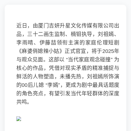
近日，由厦门吉妍升星文化传媒有限公司出
品，三十二画生监制、楠钼执导，刘祖嫣、
李雨晴、伊藤喆领衔主演的家庭伦理短剧
《麻婆俏媳辣小姑》正式官宣，将于2025年
与观众见面。这部以 “当代家庭观念碰撞” 为
核心的作品，凭借对现实矛盾的精准捕捉与
鲜活的人物塑造，未播先热，刘祖嫣所饰演
的00后儿媳 “李嫣”，更成为剧中最具话题度
的角色亮点，有望引发当代年轻群体的深度
共鸣。