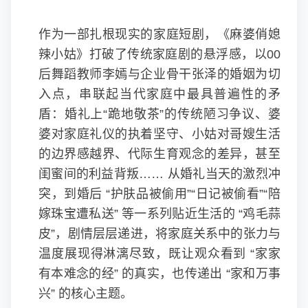
作为一部扎根现实的家庭短剧，《麻婆俏媳
辣小姑》打破了传统家庭剧的悬浮感，以00
后舞蹈教师李嫣与企业骨干张泽的婚姻为切
入点，串联起当代家庭中最具普遍性的矛
盾：婚礼上“跪地敬茶”的传统陋习争议、婆
婆对家庭礼仪的执着坚守、小姑对哥嫂生活
的边界感越界、代际生育观念的差异，甚至
闺蜜间的利益背叛…… 从婚礼当天的激烈冲
突，到婚后 “护肤品被偷用”“日记被偷看”“陪
嫁珠宝遭私送” 等一系列贴近生活的 “鸡毛蒜
皮”，剧情层层递进，将家庭关系中的张力与
温度展现得淋漓尽致，既让观众看到 “家家
有本难念的经” 的真实，也传递出 “家和万事
兴” 的核心主题。