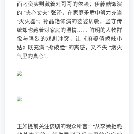
面刁蛮实则藏着对哥哥的依赖；伊藤喆饰演
的 “夹心丈夫” 张泽，在家庭矛盾中努力充当
“灭火器”；孙晶艳饰演的婆婆周敏，坚守传
统却也藏着对家庭的温情…… 鲜明的人物群
像与强烈的戏剧冲突，让《麻婆俏媳辣小
姑》既充满 “撕破脸” 的爽感，又不失 “烟火
气里的真心”。
正如提前关注该剧的观众所言：“从李嫣拒跪