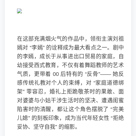
在这部充满烟火气的作品中，领衔主演刘祖
嫣对 “李嫣” 的诠释成为最大看点之一。剧中
的李嫣，成长于从事进出口贸易的家庭，自
幼接受西式教育，不仅有着舞蹈教师的艺术
气质，更带着 00 后特有的 “反骨”—— 她反
感传统礼教对个人的束缚，对 “家庭道德绑
架” 零容忍，婚礼上拒跪敬茶时的果敢、面
对婆婆与小姑干涉生活时的坚决、遭遇闺蜜
陷害时的清醒，都让这个角色摆脱了 “完美
儿媳” 的刻板印象，成为当代年轻女性 “拒绝
妥协、坚守自我” 的缩影。