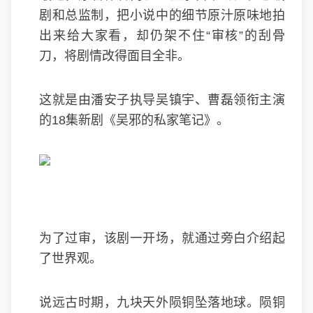
剧和总监制，把小说中的细节原汁原味地拍
出来给大家看，却仍架不住“审核”的刮骨
刀，将剧情改得面目全非。
这就是由潘安子执导吴镇宇、曹磊领衔主演
的18集新剧《吴邪的私家笔记》。
为了过审，该剧一开场，就通过旁白介绍起
了世界观。
说远古时期，九块天外陨铜坠落地球。陨铜