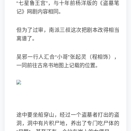
“七星鲁王宫”，与十年前杨洋版的《盗墓笔
记》网剧内容相同。
但为了过审，南派三叔这次把剧本改得相当
离谱了。
吴邪一行人汇合“小哥”张起灵（程相饰），
一同前往古帛书地图上记载的位置。
途中要坐船穿山，经过一个盗墓者打出的盗
洞，洞中有片积尸地，养出了专门吃尸体的