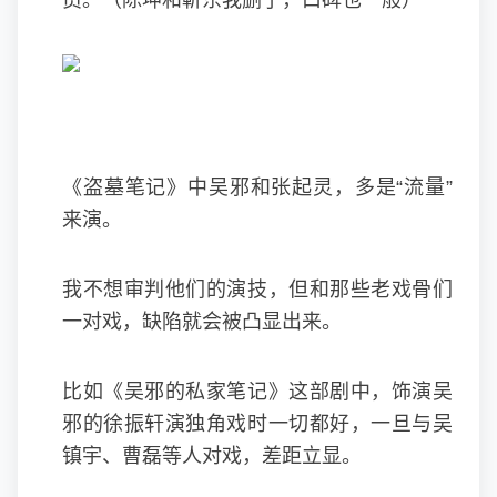
员。（陈坤和靳东我删了，口碑也一般）
《盗墓笔记》中吴邪和张起灵，多是“流量”
来演。
我不想审判他们的演技，但和那些老戏骨们
一对戏，缺陷就会被凸显出来。
比如《吴邪的私家笔记》这部剧中，饰演吴
邪的徐振轩演独角戏时一切都好，一旦与吴
镇宇、曹磊等人对戏，差距立显。