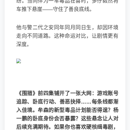
纷。当同伴为一车毒品狂喜时，多仔毅然将
车推下悬崖——守住了善良底线。
他与警二代之安同年同月同日生，却因环境
走向不同道路。这种命运对比，让剧情更有
深度。
《围猎》前四集铺开了一张大网：游戏账号
追踪、卧底行动、善恶抉择……每条线都渐
入佳境。牟森的新型毒品计划能否得逞？杨
一鹏的卧底身份会否暴露？这些悬念让人对
后续充满期待。如果你也喜欢硬核缉毒剧，