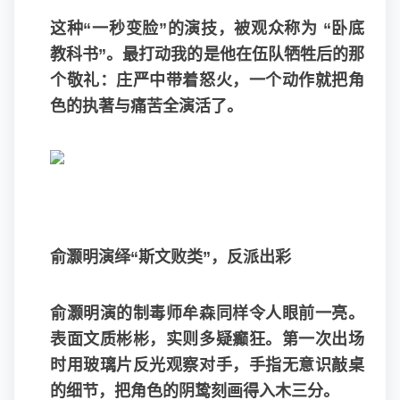
这种“一秒变脸”的演技，被观众称为 “卧底
教科书”。最打动我的是他在伍队牺牲后的那
个敬礼：庄严中带着怒火，一个动作就把角
色的执著与痛苦全演活了。
俞灏明演绎“斯文败类”，反派出彩
俞灏明演的制毒师牟森同样令人眼前一亮。
表面文质彬彬，实则多疑癫狂。第一次出场
时用玻璃片反光观察对手，手指无意识敲桌
的细节，把角色的阴鸷刻画得入木三分。