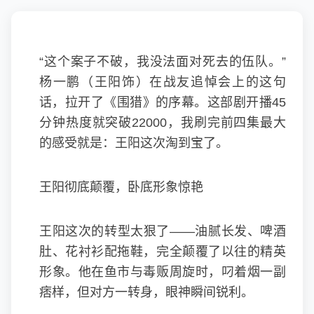
“这个案子不破，我没法面对死去的伍队。”
杨一鹏（王阳饰）在战友追悼会上的这句
话，拉开了《围猎》的序幕。这部剧开播45
分钟热度就突破22000，我刷完前四集最大
的感受就是：王阳这次淘到宝了。
王阳彻底颠覆，卧底形象惊艳
王阳这次的转型太狠了——油腻长发、啤酒
肚、花衬衫配拖鞋，完全颠覆了以往的精英
形象。他在鱼市与毒贩周旋时，叼着烟一副
痞样，但对方一转身，眼神瞬间锐利。