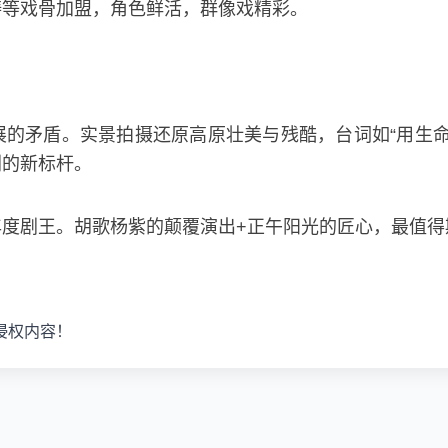
涛等戏骨加盟，角色鲜活，群像戏精彩。
的矛盾。实景拍摄还原高原壮美与残酷，台词如“用生命
剧的新标杆。
度剧王。胡歌杨紫的颠覆演出+正午阳光的匠心，最值得
侵权内容！