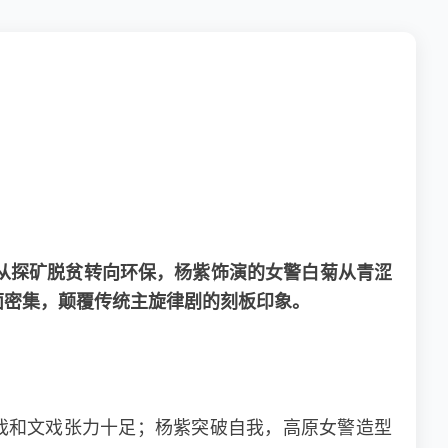
从探矿脱贫转向环保，杨紫饰演的女警白菊从青涩
面密集，颠覆传统主旋律剧的刻板印象。
戏和文戏张力十足；杨紫突破自我，高原女警造型