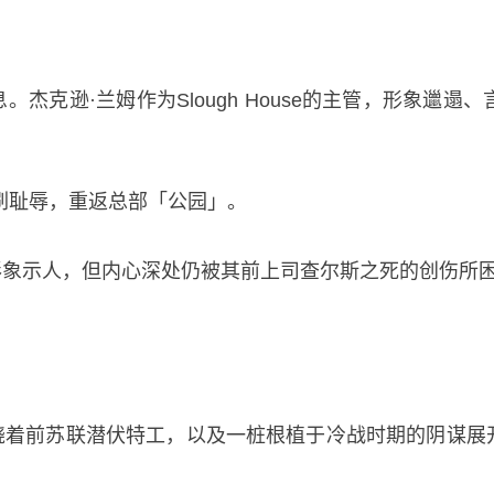
杰克逊·兰姆作为Slough House的主管，形象邋
刷耻辱，重返总部「公园」。
形象示人，但内心深处仍被其前上司查尔斯之死的创伤所
绕着前苏联潜伏特工，以及一桩根植于冷战时期的阴谋展