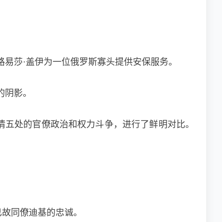
路易莎·盖伊为一位俄罗斯寡头提供安保服务。
的阴影。
情五处的官僚政治和权力斗争，进行了鲜明对比。
已故同僚迪基的忠诚。