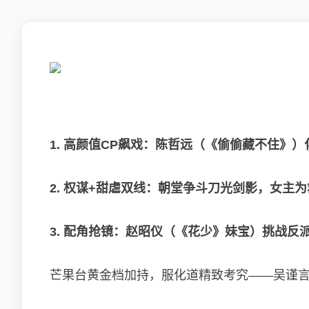
1. 高颜值CP飙戏：陈哲远（《偷偷藏不住
2. 权谋+甜虐双线：朝堂争斗刀光剑影，女主
3. 配角抢镜：赵昭仪（《花少》妹宝）挑战反
芒果台黄金档加持，服化道精致考究——吴谨言