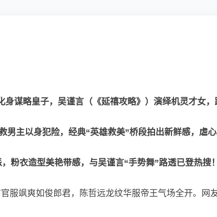
》）化身谋略皇子，吴谨言（《延禧攻略》）演绎机灵才女
为救男主以身犯险，经典“英雄救美”桥段拍出新鲜感，虐
派，粉衣造型美艳带感，与吴谨言“手势舞”路透已登热搜
官服飒爽如俊郎君，陈哲远龙纹华服帝王气场全开。网友