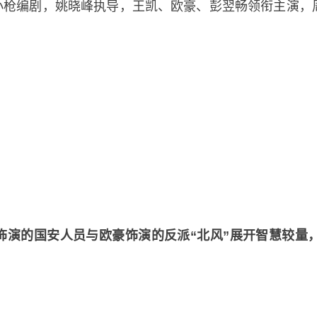
小枪编剧，姚晓峰执导，王凯、欧豪、彭翌畅领衔主演，
饰演的国安人员与欧豪饰演的反派“北风”展开智慧较量