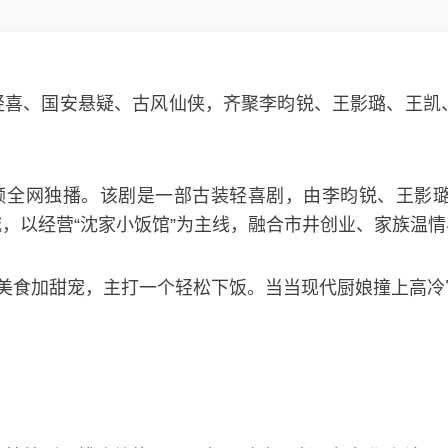
轻喜、国安悬疑、古风仙侠，齐聚李昀锐、王影璐、王凯
视频全网独播。该剧是一部古装轻喜剧，由李昀锐、王影
，以经营“沈家小饭馆”为主线，融合市井创业、家族温
，美食加甜宠，主打一个轻松下饭。当当现代厨娘撞上高