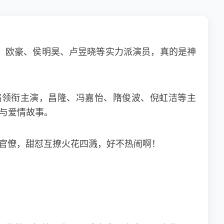
、欧豪、侯明昊、卢昱晓等实力派演员，真的是神
璐领衔主演，昌隆、冯嘉怡、隋俊波、倪虹洁等主
情与爱情故事。
冷官僚，甜怼互撩火花四溅，好不热闹啊！