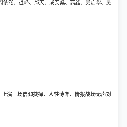
周依然、祖峰、邱天、成泰燊、高鑫、吴启华、吴
，上演一场信仰抉择、人性博弈、情报战场无声对