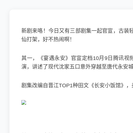
新剧来咯！今日又有三部剧集一起官宣，古装
仙打架，好不热闹啊！
其一，《宴遇永安》官宣定档10月9日腾讯
演，讲述了现代沈家五口意外穿越至唐代永安城
剧集改编自晋江TOP1种田文《长安小饭馆》