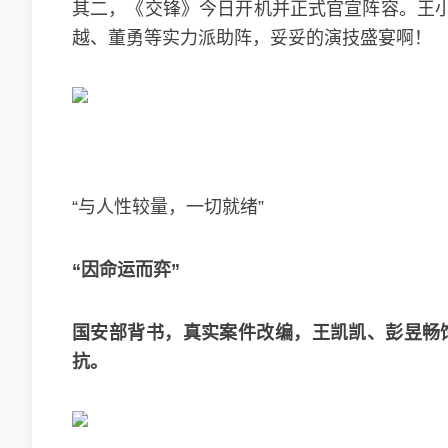
其二，《交锋》今日开机并正式官宣阵容。王
越、董勇等实力派助阵，妥妥的演技盛宴啊！
“与人性较量，一切就绪”
“因命运而弈”
国安部背书，真实案件改编，王凯凯、彭昱畅
抗。