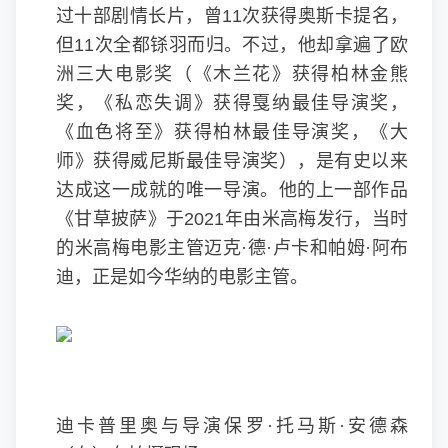
过十部剧情长片，曾11次获得奥斯卡提名，
但11次全都铩羽而归。不过，他却拿遍了欧
洲三大电影奖（《木兰花》获得柏林金熊
奖，《私恋失调》获得戛纳最佳导演奖，
《血色将至》获得柏林最佳导演奖，《大
师》获得威尼斯最佳导演奖），是有史以来
达成这一成就的唯一导演。他的上一部作品
《甘草披萨》于2021年由米高梅发行，当时
的米高梅电影主管迈克·德·卢卡和帕姆·阿布
迪，正是如今华纳的电影主管。
迪卡普里奥与导演保罗·托马斯·安德森