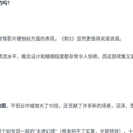
的吗？
效等影片硬指标方面的表现，《刺2》显然更值得说道说道。
顶流水平，概念设计和精细程度都非常令人惊艳，而这部续集又
地图
，不但云中城增大了10倍，还贡献了许多新的场景，沼泽、
那个如虫洞一般的“太虚幻境”（根本拍不了实景，全是特效），