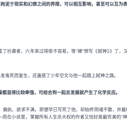
再拘泥于现实和幻想之间的界限，可以相互影响，甚至可以互为
成了抄袭者，六年来过得很不容易，等“蝉”想写《弑神2》了
赤发鬼死而复生，还蛊惑了少年空文与他一起踏上弑神之路。
看都显得比较牵强，可结合到一起去发展就产生了化学反应。
、偏执、欲求不满，即便早已写死了他，却始终阴魂不散，并最
—而在小说里，掌握所有人生杀大权的作者又恰好是最完美的“神