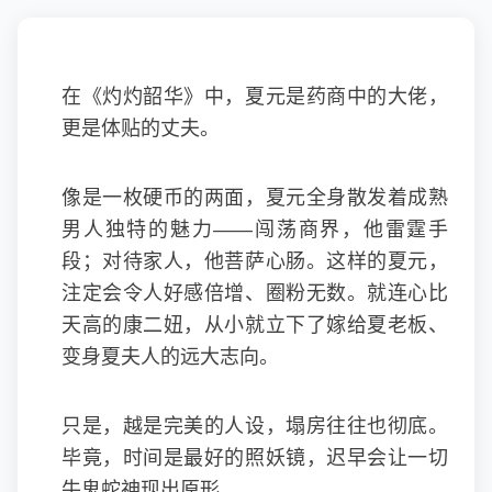
在《灼灼韶华》中，夏元是药商中的大佬，
更是体贴的丈夫。
像是一枚硬币的两面，夏元全身散发着成熟
男人独特的魅力——闯荡商界，他雷霆手
段；对待家人，他菩萨心肠。这样的夏元，
注定会令人好感倍增、圈粉无数。就连心比
天高的康二妞，从小就立下了嫁给夏老板、
变身夏夫人的远大志向。
只是，越是完美的人设，塌房往往也彻底。
毕竟，时间是最好的照妖镜，迟早会让一切
牛鬼蛇神现出原形。