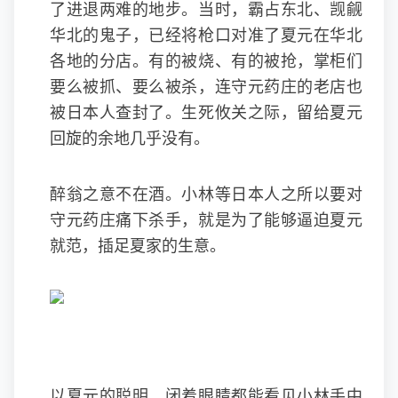
了进退两难的地步。当时，霸占东北、觊觎
华北的鬼子，已经将枪口对准了夏元在华北
各地的分店。有的被烧、有的被抢，掌柜们
要么被抓、要么被杀，连守元药庄的老店也
被日本人查封了。生死攸关之际，留给夏元
回旋的余地几乎没有。
醉翁之意不在酒。小林等日本人之所以要对
守元药庄痛下杀手，就是为了能够逼迫夏元
就范，插足夏家的生意。
以夏元的聪明，闭着眼睛都能看见小林手中