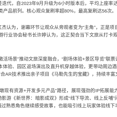
代，自2023年9月升级为6小时版本后，平均上座率达到9
类产品前列。核心观众复刷率超80%，最高复刷达56次。
杰认为，谢幕环节让观众从旁观者变为“主角”，正是项目
游行业协会秘书长许婷认为，这正契合当下文旅从打卡观
活场景”推动文旅深度融合，“剧场体验+景区导览”联票
新旧版本体验、园区返场演出及直升机穿越体验，更带动周边
合AR技术推出亲子项目《马勒先生的宝藏》，持续丰富
墩现有资源+开发多元产品”路径，展现强劲的IP拓展能
影游《新世界：暗影成双》形成“线下导流、线上反哺”
观众通过熟悉角色继续感受故事，也能吸引线上玩家体验线