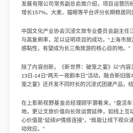
发展有限公司常务副总俞嵩介绍，项目运营历经迭
增长157%。大麦、猫眼等平台评分长期稳居同
中国文化产业协会沉浸文旅专业委员会副主任江
与高复刷率，足以证明项目的成功。”上海市旅
感黏性，有望成为长三角旅游的核心目的地。”
除了内容创新，《新世界：破笼之宴》以“内容激
13日-14日“两天一夜剧本日”活动，融合
笼之宴》还开发不同时长的沉浸式团建产品，结
在上影新视野基金总经理顾宇灏看来，“盘活车
地，更让文旅价值向长效运营延伸，如线上互动
心价值是“延续IP情感连接”，“既能让线下
动效应。”