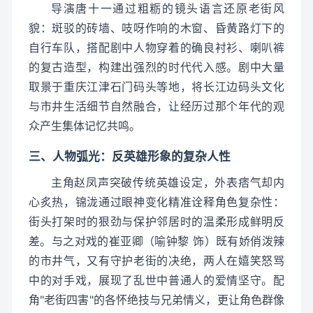
导演唐十一通过粗粝的镜头语言还原老街风
貌：斑驳的砖墙、吱呀作响的木窗、昏黄路灯下的
自行车队，搭配剧中人物穿着的确良衬衫、喇叭裤
的复古造型，构建出强烈的时代代入感。剧中大量
取景于重庆江津石门码头等地，将长江边码头文化
与市井生活细节自然融合，让经历过那个年代的观
众产生集体记忆共鸣。
三、人物弧光：反英雄形象的复杂人性
主角赵凤声突破传统英雄设定，外表痞气却内
心炙热，锦泷通过眼神变化精准诠释角色复杂性：
街头打架时的狠劲与保护邻居时的温柔形成鲜明反
差。与之对戏的崔亚卿（喻钟黎 饰）既有娇俏泼辣
的市井气，又有守护老街的决绝，两人在嬉笑怒骂
中的对手戏，展现了乱世中普通人的爱情坚守。配
角"老街四害"的各怀绝技与兄弟情义，更让角色群像