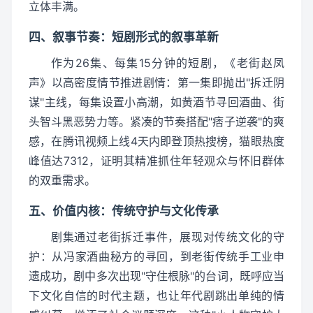
立体丰满。
四、叙事节奏：短剧形式的叙事革新
作为26集、每集15分钟的短剧，《老街赵凤
声》以高密度情节推进剧情：第一集即抛出"拆迁阴
谋"主线，每集设置小高潮，如黄酒节寻回酒曲、街
头智斗黑恶势力等。紧凑的节奏搭配"痞子逆袭"的爽
感，在腾讯视频上线4天内即登顶热搜榜，猫眼热度
峰值达7312，证明其精准抓住年轻观众与怀旧群体
的双重需求。
五、价值内核：传统守护与文化传承
剧集通过老街拆迁事件，展现对传统文化的守
护：从冯家酒曲秘方的寻回，到老街传统手工业申
遗成功，剧中多次出现"守住根脉"的台词，既呼应当
下文化自信的时代主题，也让年代剧跳出单纯的情