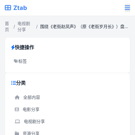
Ztab
首
电视剧
/
/
围绕《老街赵凤声》（原《老街岁月长》）盘点年代怀旧剧亮点
页
分享
快捷操作
标签
分类
全部内容
电影分享
电视剧分享
资源分享