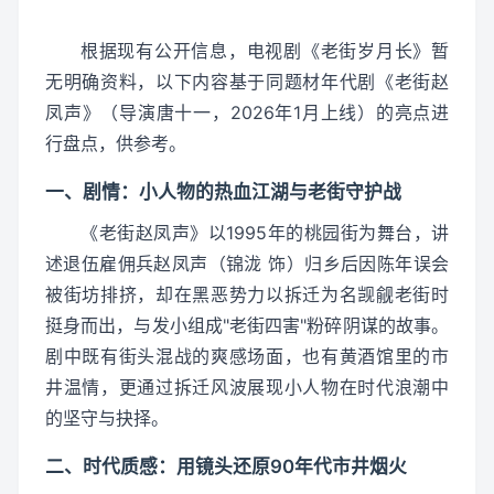
根据现有公开信息，电视剧《老街岁月长》暂
无明确资料，以下内容基于同题材年代剧《老街赵
凤声》（导演唐十一，2026年1月上线）的亮点进
行盘点，供参考。
一、剧情：小人物的热血江湖与老街守护战
《老街赵凤声》以1995年的桃园街为舞台，讲
述退伍雇佣兵赵凤声（锦泷 饰）归乡后因陈年误会
被街坊排挤，却在黑恶势力以拆迁为名觊觎老街时
挺身而出，与发小组成"老街四害"粉碎阴谋的故事。
剧中既有街头混战的爽感场面，也有黄酒馆里的市
井温情，更通过拆迁风波展现小人物在时代浪潮中
的坚守与抉择。
二、时代质感：用镜头还原90年代市井烟火