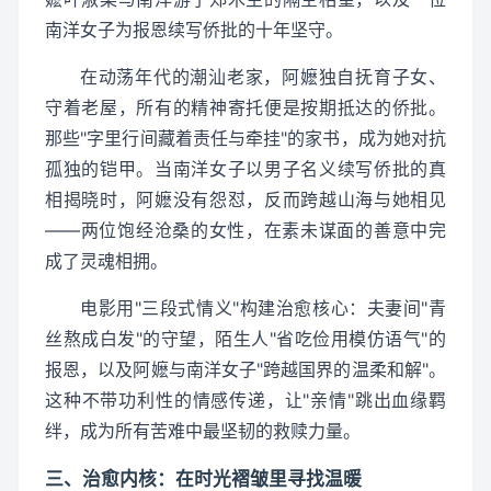
南洋女子为报恩续写侨批的十年坚守。
在动荡年代的潮汕老家，阿嬷独自抚育子女、
守着老屋，所有的精神寄托便是按期抵达的侨批。
那些"字里行间藏着责任与牵挂"的家书，成为她对抗
孤独的铠甲。当南洋女子以男子名义续写侨批的真
相揭晓时，阿嬷没有怨怼，反而跨越山海与她相见
——两位饱经沧桑的女性，在素未谋面的善意中完
成了灵魂相拥。
电影用"三段式情义"构建治愈核心：夫妻间"青
丝熬成白发"的守望，陌生人"省吃俭用模仿语气"的
报恩，以及阿嬷与南洋女子"跨越国界的温柔和解"。
这种不带功利性的情感传递，让"亲情"跳出血缘羁
绊，成为所有苦难中最坚韧的救赎力量。
三、治愈内核：在时光褶皱里寻找温暖