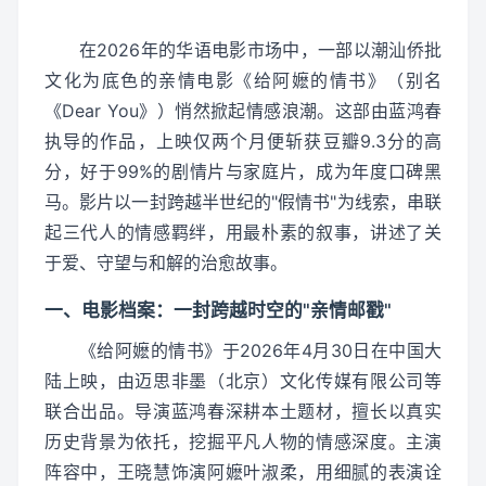
在2026年的华语电影市场中，一部以潮汕侨批
文化为底色的亲情电影《给阿嬷的情书》（别名
《Dear You》）悄然掀起情感浪潮。这部由蓝鸿春
执导的作品，上映仅两个月便斩获豆瓣9.3分的高
分，好于99%的剧情片与家庭片，成为年度口碑黑
马。影片以一封跨越半世纪的"假情书"为线索，串联
起三代人的情感羁绊，用最朴素的叙事，讲述了关
于爱、守望与和解的治愈故事。
一、电影档案：一封跨越时空的"亲情邮戳"
《给阿嬷的情书》于2026年4月30日在中国大
陆上映，由迈思非墨（北京）文化传媒有限公司等
联合出品。导演蓝鸿春深耕本土题材，擅长以真实
历史背景为依托，挖掘平凡人物的情感深度。主演
阵容中，王晓慧饰演阿嬷叶淑柔，用细腻的表演诠