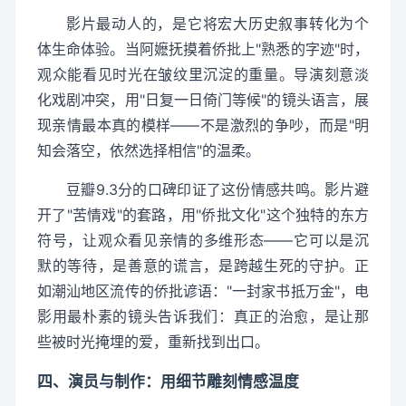
影片最动人的，是它将宏大历史叙事转化为个
体生命体验。当阿嬷抚摸着侨批上"熟悉的字迹"时，
观众能看见时光在皱纹里沉淀的重量。导演刻意淡
化戏剧冲突，用"日复一日倚门等候"的镜头语言，展
现亲情最本真的模样——不是激烈的争吵，而是"明
知会落空，依然选择相信"的温柔。
豆瓣9.3分的口碑印证了这份情感共鸣。影片避
开了"苦情戏"的套路，用"侨批文化"这个独特的东方
符号，让观众看见亲情的多维形态——它可以是沉
默的等待，是善意的谎言，是跨越生死的守护。正
如潮汕地区流传的侨批谚语："一封家书抵万金"，电
影用最朴素的镜头告诉我们：真正的治愈，是让那
些被时光掩埋的爱，重新找到出口。
四、演员与制作：用细节雕刻情感温度