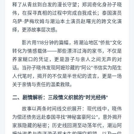
释了从青丝到白发的漫长守望；郑润奇化身孙子晓
伟，在探寻真相的过程中完成自我成长；泰国演员
乌萨·萨梅坎姆与潮汕本土演员赵曙光的跨文化演
绎，更添故事层次感。
影片用118分钟的篇幅，将潮汕地区"侨批"文化
转化为情感载体——那些漂洋过海的家书，不仅是
养家糊口的凭证，更是游子与亲人之间无声的对
话。当孙子晓伟发现阿嬷珍藏的"阿公"书信实为陌生
人代笔时，揭开的不仅是半世纪的谎言，更是一场
关于亲情与责任的温柔救赎。
二、剧情解析：三段情义织就的"时光经纬"
故事以两条时间线交织展开：现代线中，晓伟
为偿还债务远赴泰国寻找"神秘富豪阿公"，意外揭开
家族隐藏的秘密；历史线回溯至动荡年代，潮汕阿
嬷叶淑柔与南洋游子郑木生的隔空相望，以及一位