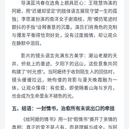
导演蓝鸿春在选角上颇具匠心：王晓慧饰演的
阿嬷，用"迟缓却坚定"的肢体语言展现守望一生的孤
独；李思潼扮演的南洋女子谢南枝，用"模仿笔迹时
颤抖的手指"诠释善意的沉重。演员们将角色的克制
与爆发平衡得恰到好处，没有过度煽情，却让观众
在静默中泪目。
影片的镜头语言充满东方美学：潮汕老屋的天
井、侨批上的墨迹、夕阳下的远山，这些意象共同
构建了"时光感"。当阿嬷终于收到陌生人的回信时，
镜头缓缓拉远，她佝偻的背影与漫天晚霞融为一
体，让观众懂得：有些爱，即使隔着山海与岁月，
也会成为生命里永不褪色的光。
五、结语：一封情书，治愈所有未说出口的牵挂
《给阿嬷的情书》用一封"假情书"撕开了亲情的
真相：真正的爱不是占有，而是理解与成全。当阿