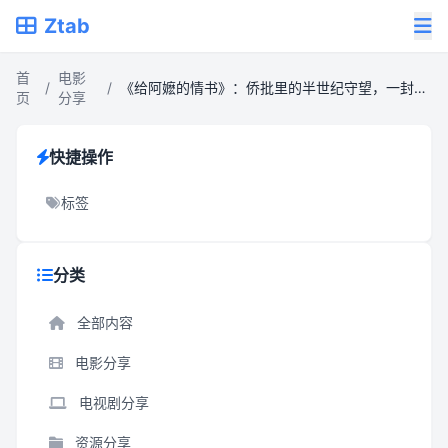
Ztab
首
电影
/
/
《给阿嬷的情书》：侨批里的半世纪守望，一封治愈亲情的时光信笺
页
分享
快捷操作
标签
分类
全部内容
电影分享
电视剧分享
资源分享