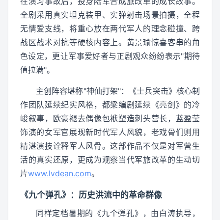
在演习事故后，投身陆军合成旅改革的成长故事。
全剧采用真实坦克装甲、实弹射击场景拍摄，全程
无情爱支线，将重心放在两代军人的理念碰撞、跨
战区战术对抗等硬核内容上。黄景瑜惊喜客串的角
色设定，更让军事爱好者与正剧观众纷纷表示"期待
值拉满"。
主创阵容堪称"神仙打架"：《士兵突击》核心制
作团队延续纪实风格，都梁编剧延续《亮剑》的冷
峻叙事，欧豪褪去偶像包袱塑造刺头营长，蓝盈莹
饰演的女军官展现新时代军人风貌，老戏骨们则用
精湛演技诠释军人风骨。这部作品不仅是对军营生
活的真实还原，更成为观察当代军旅改革的生动切
片
www.lvdean.com
。
《九个弹孔》：历史洪流中的革命群像
同样定档暑期的《九个弹孔》，由白涛执导，