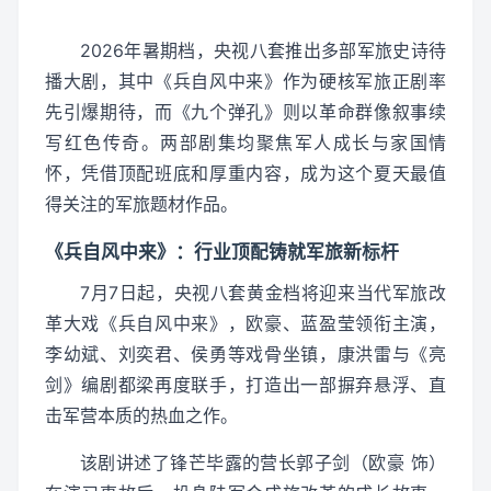
2026年暑期档，央视八套推出多部军旅史诗待
播大剧，其中《兵自风中来》作为硬核军旅正剧率
先引爆期待，而《九个弹孔》则以革命群像叙事续
写红色传奇。两部剧集均聚焦军人成长与家国情
怀，凭借顶配班底和厚重内容，成为这个夏天最值
得关注的军旅题材作品。
《兵自风中来》：行业顶配铸就军旅新标杆
7月7日起，央视八套黄金档将迎来当代军旅改
革大戏《兵自风中来》，欧豪、蓝盈莹领衔主演，
李幼斌、刘奕君、侯勇等戏骨坐镇，康洪雷与《亮
剑》编剧都梁再度联手，打造出一部摒弃悬浮、直
击军营本质的热血之作。
该剧讲述了锋芒毕露的营长郭子剑（欧豪 饰）