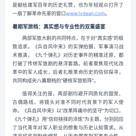
是献给建军百年的历史礼赞，也为年轻观众打开了
一扇了解革命先辈的窗口
www.lvdean.com
。
暑期军旅档：真实感与专业性的双重盛宴
两部军旅大剧的共同特点，在于对"真实感"的极
致追求。《兵自风中来》的实弹拍摄、军事演习战
术推演，《九个弹孔》对历史事件的精准还原，都
打破了传统军旅剧的悬浮套路。前者聚焦现代化改
革中的军人成长，后者扎根革命历史的信仰探寻，
共同构成央八暑期档的"硬核军旅矩阵"。
值得关注的是，两部剧均避开同质化的甜宠、
古偶路线，将镜头对准不同时代背景下的军人使
命。《兵自风中来》以"改革阵痛中的坚守"为切口，
《九个弹孔》用"信仰抉择的淬炼"为主题，分别回应
了当代青年对军人职业的想象与历史认知需求。从