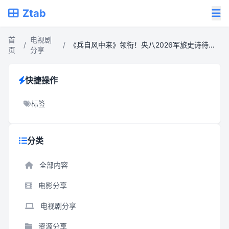
Ztab
首
电视剧
/
/
《兵自风中来》领衔！央八2026军旅史诗待播大剧亮点盘点
页
分享
快捷操作
标签
分类
全部内容
电影分享
电视剧分享
资源分享