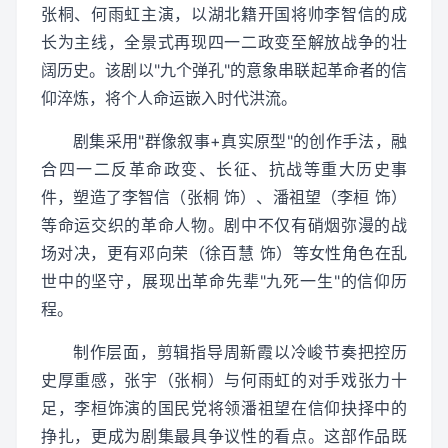
张桐、何雨虹主演，以湖北籍开国将帅李智信的成
长为主线，全景式再现四一二政变至解放战争的壮
阔历史。该剧以"九个弹孔"的意象串联起革命者的信
仰淬炼，将个人命运嵌入时代洪流。
剧集采用"群像叙事+真实原型"的创作手法，融
合四一二反革命政变、长征、抗战等重大历史事
件，塑造了李智信（张桐 饰）、潘祖望（李桓 饰）
等命运交织的革命人物。剧中不仅有硝烟弥漫的战
场对决，更有邓向荣（徐百慧 饰）等女性角色在乱
世中的坚守，展现出革命先辈"九死一生"的信仰历
程。
制作层面，剪辑指导周新霞以冷峻节奏把控历
史厚重感，张宇（张桐）与何雨虹的对手戏张力十
足，李桓饰演的国民党将领潘祖望在信仰抉择中的
挣扎，更成为剧集最具争议性的看点。这部作品既