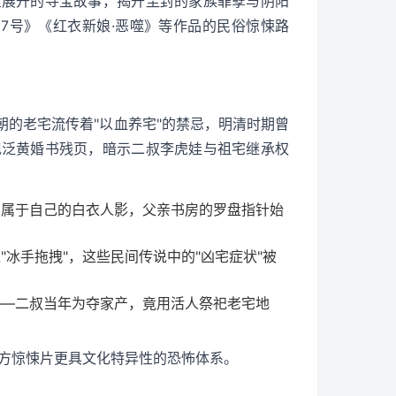
宝展开的寻宝故事，揭开尘封的家族罪孽与阴阳
7号》《红衣新娘·恶噬》等作品的民俗惊悚路
的老宅流传着"以血养宅"的禁忌，明清时期曾
现泛黄婚书残页，暗示二叔李虎娃与祖宅继承权
不属于自己的白衣人影，父亲书房的罗盘指针始
冰手拖拽"，这些民间传说中的"凶宅症状"被
——二叔当年为夺家产，竟用活人祭祀老宅地
比西方惊悚片更具文化特异性的恐怖体系。