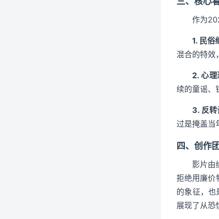
三、核心
作为2
1. 民
混合的特效
2. 心
续的童谣、
3. 反
过是掩盖当
四、创作
影片由
拒绝用廉价
的象征，也
展现了从恐