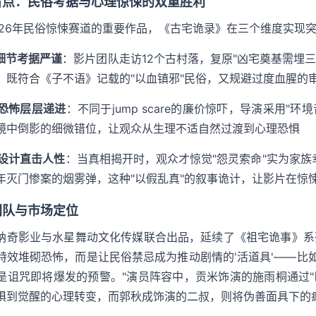
看点：民俗考据与心理惊悚的双重胜利
026年民俗惊悚赛道的重要作品，《古宅诡录》在三个维度实现
俗细节考据严谨
：影片团队走访12个古村落，复原"凶宅奠基需埋
，既符合《子不语》记载的"以血镇邪"民俗，又规避过度血腥的
理恐怖层层递进
：不同于jump scare的廉价惊吓，导演采用
镜中倒影的细微错位，让观众从生理不适自然过渡到心理恐惧
转设计直击人性
：当真相揭开时，观众才惊觉"怨灵索命"实为家族
年灭门惨案的烟雾弹，这种"以假乱真"的叙事诡计，让影片在惊
团队与市场定位
纳奇影业与水星舞动文化传媒联合出品，延续了《祖宅诡事》系
特效堆砌恐怖，而是让民俗禁忌成为推动剧情的'活道具'——比
是诅咒即将爆发的预警。"演员阵容中，贡米饰演的施雨桐通过"
惧到觉醒的心理转变，而郭秋成饰演的二叔，则将伪善面具下的