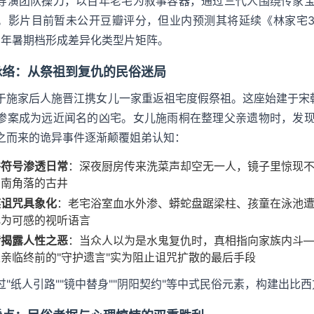
导演团队操刀，以百年老宅为叙事容器，通过三代人围绕传家
。影片目前暂未公开豆瓣评分，但业内预测其将延续《林家宅3
26年暑期档形成差异化类型片矩阵。
脉络：从祭祖到复仇的民俗迷局
于施家后人施晋江携女儿一家重返祖宅度假祭祖。这座始建于宋朝
惨案成为远近闻名的凶宅。女儿施雨桐在整理父亲遗物时，发
之而来的诡异事件逐渐颠覆姐弟认知：
俗符号渗透日常
：深夜厨房传来洗菜声却空无一人，镜子里惊现
西南角落的古井
族诅咒具象化
：老宅浴室血水外渗、蟒蛇盘踞梁柱、孩童在泳池遭"
化为可感的视听语言
转揭露人性之恶
：当众人以为是水鬼复仇时，真相指向家族内斗
亲临终前的"守护遗言"实为阻止诅咒扩散的最后手段
过"纸人引路""镜中替身""阴阳契约"等中式民俗元素，构建出