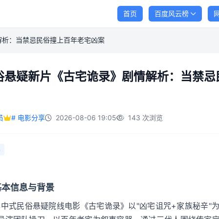
首页
百度风云榜
解析：当禁忌民俗撞上百年老宅凶案
俗悬疑新片《古宅诡录》剧情解析：当禁忌
员
# 电影分享
2026-08-06 19:05
143 次浏览
影
基本信息与背景
6年中式民俗悬疑院线电影《古宅诡录》以"凶宅诅咒+家族秘辛