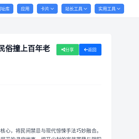
网址库
应用
卡片
站长工具
实用工具
民俗撞上百年老
分享
返回
"为核心，将民间禁忌与现代惊悚手法巧妙融合。