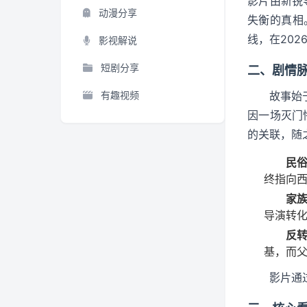
影片由新锐
动漫分享
失衡的真相
线，在20
影视解说
短剧分享
二、剧情
有趣视频
故事始
因一场灭门
的关联，随
民
终指向
家
导演转
反
基，而父
影片通