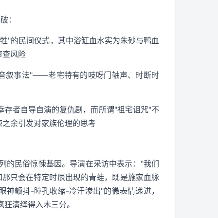
突破：
三牲"的民间仪式，其中浴缸血水实为朱砂与鸭血
审查风险
"环境音叙事法"——老宅特有的吱呀门轴声、时断时
幸存者自导自演的复仇剧，而所谓"祖宅诅咒"不
悚之余引发对家族伦理的思考
列的民俗惊悚基因。导演在采访中表示："我们
如那只会在特定时辰出现的青蛙，既是施家血脉
眼神颤抖-瞳孔收缩-冷汗渗出"的微表情递进，
疯狂演绎得入木三分。