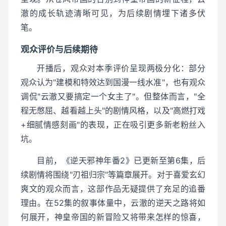
澈的成长轨迹清晰可见，为后续剧情埋下诸多伏
笔。
观众评价与后续期待
开播后，观众对本季评价呈现两极分化：部分
观众认为"建模和特效达到国漫一线水准"，也有观众
调侃"云澈又要搞定一个女主了"。但整体而言，"全
程无憋屈、越看越上头"的剧情风格，以及"高燃打戏
+细腻情感刻画"的表现，正在吸引更多新老粉丝入
坑。
目前，《逆天邪神年番2》已更新至第6集，后
续剧情将围绕"刃祖归宗"等篇章展开。对于喜爱玄幻
爽文的观众而言，这部作品无疑提供了充足的追番
理由。在52集的叙事体量中，云澈的逆天之路将如
何展开，神皇帝国的新冒险又将带来怎样的惊喜，