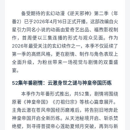
备受期待的玄幻动漫《逆天邪神》第二季（年
番2）已于2026年4月16日正式开播，这部改编自火
星引力同名小说的动画由爱奇艺出品、福煦影视制
作，首周便以三集连播的形式与观众见面。作为
2026年最受关注的玄幻续作之一，本季不仅延续了
第一季的高燃风格，更在剧情、制作与角色表现上
全面升级，为粉丝带来一场视觉与剧情的双重盛
宴。
52集年番剧情：云澈身世之谜与神皇帝国历练
本季作为年番形式推出，共52集，剧情将围绕
原著《神皇帝国》《刃祖归宗》等核心篇章展开。
主角云澈在苍风帝国经历磨难后，将告别旧地奔赴
神皇帝国开启全新历练。从天池秘境开启、斩杀焚
绝壁，到寻得菩提帝心莲助夏倾月突破，再到与新