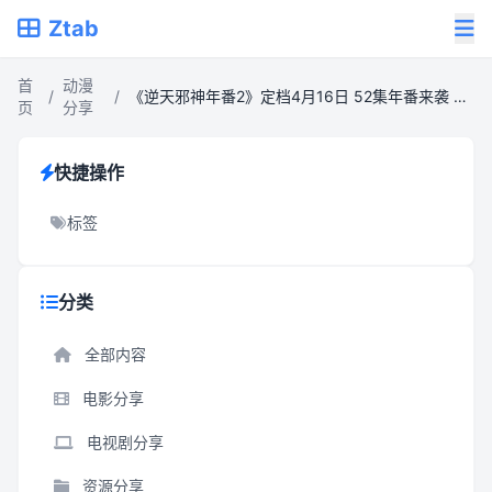
Ztab
首
动漫
/
/
《逆天邪神年番2》定档4月16日 52集年番来袭 云澈黑化逆袭看点抢先看
页
分享
快捷操作
标签
分类
全部内容
电影分享
电视剧分享
资源分享