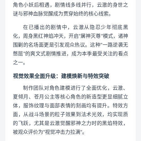
角色小妖后相遇，剧情线多线并行，云澈的身世之
谜与邪神血脉觉醒成为贯穿始终的核心线索。
在已播出的剧情中，云澈从隐忍少年彻底黑
化，周身黑红神焰冲天，开启"屠神灭尊"模式，诸神
围剿的名场面更是引发观众热议。这种"一路逆袭无
憋屈"的爽文式剧情推进，成为本季最受关注的看点
之一。
视觉效果全面升级：建模焕新与特效突破
制作团队对角色建模进行了全面优化，云澈、
夏倾月、苍月公主等核心角色的新造型更显细腻立
体，服饰纹理与面部表情的刻画均有提升。特效方
面，从战斗场景的粒子效果到法术光效，均实现质
的飞跃，尤其是云澈觉醒邪神之力时的黑焰特效，
被观众评价为"视觉冲击力拉满"。