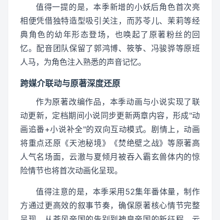
值得一提的是，本季新增的小妖后角色首次亮
相便凭借独特造型吸引关注，而苏苓儿、茉莉等经
典角色的幼年形态登场，也唤起了原著粉丝的回
忆。配音团队保留了郭鸿博、筱筝、冯骏骅等原班
人马，为角色注入熟悉的声音记忆。
跨媒介联动与原著深度还原
作为原著改编作品，本季动画与小说实现了联
动更新，定档期间小说同步更新两章内容，形成"动
画追番+小说补全"的双向互动模式。剧情上，动画
将重点还原《天池秘境》《焚绝壁之战》等原著高
人气名场面，云澈与夏倾月被吞入霸玄兽体内的惊
险情节也将首次动画化呈现。
值得注意的是，本季采用52集年番体量，制作
方通过更高效的叙事节奏，确保原著核心情节完整
呈现。从苍风帝国的告别到神皇帝国的新征程，云