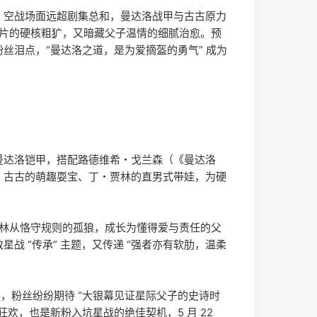
，空战场面远超剧集总和，曼达洛战甲与古古原力
部片的硬核粗犷，又暗藏父子温情的细腻治愈。预
丝泪点，“曼达洛之道，是为爱摘盔的勇气” 成为
曼达洛铠甲，搭配路德维希・戈兰森（《曼达洛
，古古的萌趣耍宝、丁・贾林的直男式带娃，为硬
丁・贾林从恪守规则的孤狼，成长为懂得爱与责任的父
 “传承” 主题，又传递 “强者亦有软肋，温柔
搜，粉丝纷纷期待 “大银幕见证星际父子的史诗时
欢，也是新粉入坑星战的绝佳契机，5 月 22