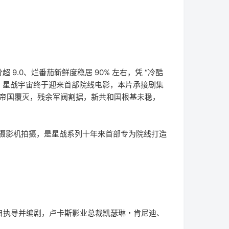
 9.0、烂番茄新鲜度稳居 90% 左右，凭 “冷酷
 年，星战宇宙终于迎来首部院线电影，本片承接剧集
 帝国覆灭，残余军阀割据，新共和国根基未稳，
AX 摄影机拍摄，是星战系列十年来首部专为院线打造
自执导并编剧，卢卡斯影业总裁凯瑟琳・肯尼迪、