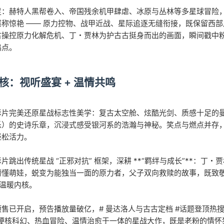
足：赫特人黑帮卷入、帝国残余机甲肆虐、冰原与丛林等多星球冒险
堪称惊艳 —— 原力控物、战甲近战、星际追逐无缝衔接，既保留西
古操控原力化解危机、丁・贾林为护古古挺身而出的画面，瞬间戳中粉
鸣点。
核：视听盛宴 + 温情共鸣
影片完美还原星战标志性美学：复古太空舱、炫酷光剑、质感十足的
乐）的史诗乐章，沉浸式感受银河系的浩瀚与神秘。笑点与燃点并存
轻松活力。
片跳出传统星战 “正邪对抗” 框架，深耕 **“羁绊与成长”**：
懂萌娃，蜕变为能独当一面的原力者，父子双向救赎的故事，既致敬星战
的温暖内核。
售已开启，预告播放量破亿，# 曼达洛人与古古定档 #话题登顶热
硬核科幻、热血冒险、温情治愈于一体的星战大作，既是老粉的情怀狂