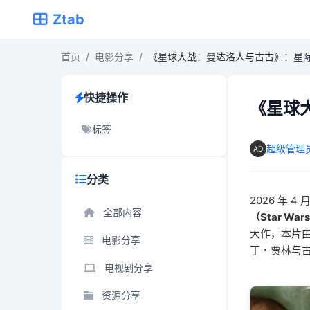
Ztab
首页
/
电影分享
/
《星球大战：曼达洛人与古古》：星
快捷操作
《星球
标签
超级管理
分类
2026 年
全部内容
（Star Wars
大作，本片由
电影分享
丁・贾林与
电视剧分享
资源分享