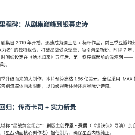
里程碑：从剧集巅峰到银幕史诗
剧集自 2019 年开播，迅速成为迪士尼 + 标杆作品，前三季豆瓣均分超
娃原力者” 的独特组合，打破星战受众壁垒，吸引海量新粉。时隔 7
，时间线设定在《绝地归来》五年后、第一秩序崛起前的混沌期 ——
涌动。
季升级而来的大制作，本片预算高达 1.66 亿美元，全程采用 IM
底告别流媒体画质限制，以顶级视听体验还原星际史诗感。
回归：传奇卡司 + 实力新贵
堪称 “星战黄金组合”：剧版主创
乔恩・费儒
（《钢铁侠》导演）亲
尼（星战动画核心创作者）担任制片，确保星战内核纯正。