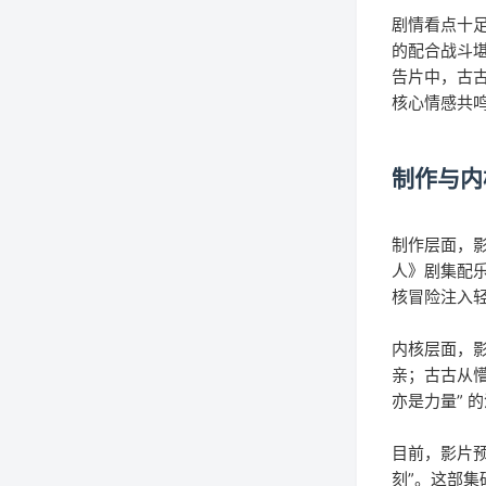
剧情看点十
的配合战斗
告片中，古
核心情感共
制作与内
制作层面，
人》剧集配
核冒险注入
内核层面，影
亲；古古从懵
亦是力量” 
目前，影片预
刻”。这部集