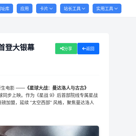
网址库
应用
卡片
站长工具
实用工具
首登大银幕
分享
返回
衍生电影 ——
《星球大战：曼达洛人与古古》
球同步上映。作为《星战 9》后首部院线专属星战
加盟，延续 “太空西部” 风格，聚焦曼达洛人