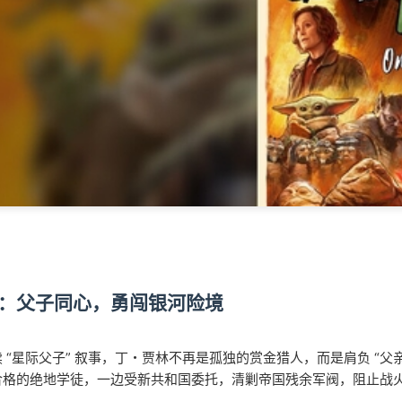
：父子同心，勇闯银河险境
 “星际父子” 叙事，丁・贾林不再是孤独的赏金猎人，而是肩负 “父亲
合格的绝地学徒，一边受新共和国委托，清剿帝国残余军阀，阻止战