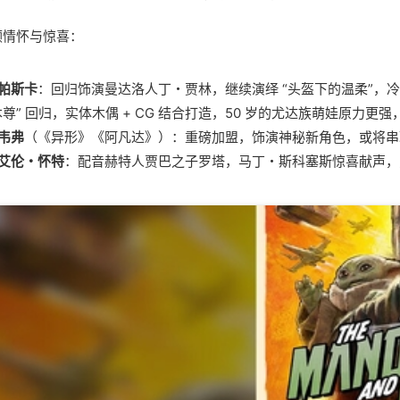
顾情怀与惊喜：
帕斯卡
：回归饰演曼达洛人丁・贾林，继续演绎 “头盔下的温柔”，
本尊” 回归，实体木偶 + CG 结合打造，50 岁的尤达族萌娃原力
韦弗
（《异形》《阿凡达》）：重磅加盟，饰演神秘新角色，或将串
艾伦・怀特
：配音赫特人贾巴之子罗塔，马丁・斯科塞斯惊喜献声，