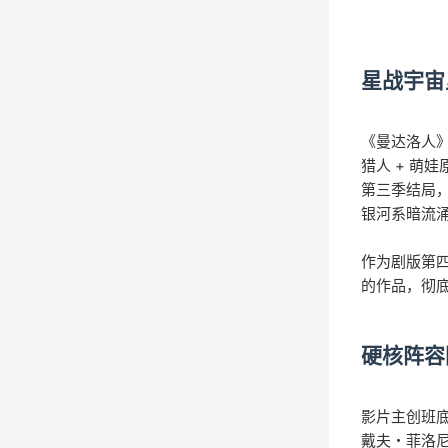
星战宇宙
《曼达洛人》
猎人 + 萌
第三季结局
银河系暗流
作为剧版第四
的作品，彻
硬核阵容
影片主创班底
戴夫・菲洛