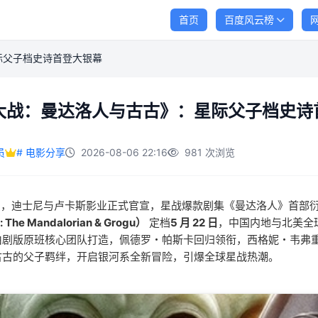
首页
百度风云榜
际父子档史诗首登大银幕
大战：曼达洛人与古古》：星际父子档史诗
员
# 电影分享
2026-08-06 22:16
981 次浏览
 4 月，迪士尼与卢卡斯影业正式官宣，星战爆款剧集《曼达洛人》首部
: The Mandalorian & Grogu）
定档
5 月 22 日
，中国内地与北美全
剧版原班核心团队打造，佩德罗・帕斯卡回归领衔，西格妮・韦弗重磅
古古的父子羁绊，开启银河系全新冒险，引爆全球星战热潮。