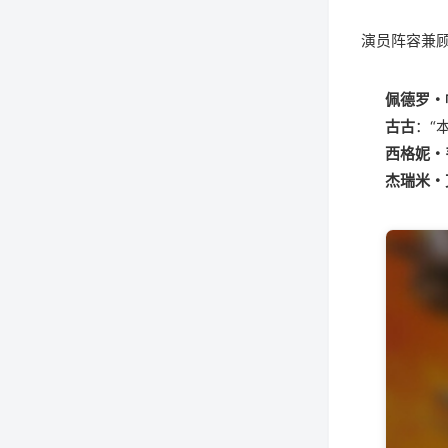
演员阵容兼
佩德罗・
古古
：“
西格妮・
杰瑞米・